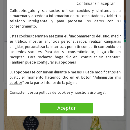
Continuar sin aceptar
Calledelregalo y sus socios utilizan cookies y similares para
almacenar y acceder a información en su computadora / tablet o
teléfono inteligente y para procesar los datos con su
consentimiento.
Estas cookies permiten asegurar el funcionamiento del sitio, medir
su tráfico, mostrar anuncios personalizados, realizar campañas
dirigidas, personalizar la interfaz y permitir compartir contenido en
Escribe tu texto
Escribe tu texto
las redes sociales. Para dar su consentimiento, haga clic en
"aceptar". Para rechazar, haga clic en "continuar sin aceptar".
LLAVERO DE PLATA
KIT NAVIDAD 'JUEGO EN
También puede configurar sus opciones.
GRABADO PARA
FAMILIA'
GRADUACIÓN
Solo
39.95 €
35.96 €
Sus opciones se conservan durante 6 meses. Puede modificarlos en
Solo 39.90 €
cualquier momento haciendo clic en el botón "
Administrar mis
cookies
" en la parte inferior de la página.
5% descuento
Consulte nuestra
política de cookies
y nuestro
aviso legal
.
Aceptar