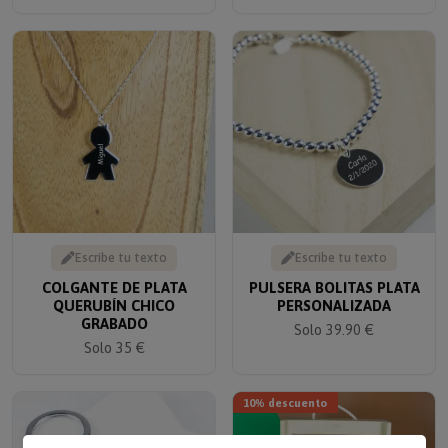
Escribe tu texto
Escribe tu texto
COLGANTE DE PLATA
PULSERA BOLITAS PLATA
QUERUBÍN CHICO
PERSONALIZADA
GRABADO
Solo 39.90 €
Solo 35 €
10% descuento