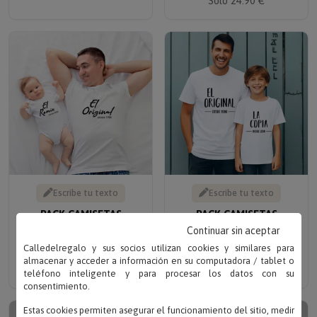
Escribe tu texto
Escribe tu texto
PACK CAMISETAS
PACK CAMISETAS
BLANCAS
PERSONALIZADAS
PERSONALIZADAS
ORIGINAL Y COPIA
Continuar sin aceptar
ORIGINAL Y REMIX
Solo 24.90 €
Calledelregalo y sus socios utilizan cookies y similares para
Solo 24.90 €
almacenar y acceder a información en su computadora / tablet o
teléfono inteligente y para procesar los datos con su
consentimiento.
Estas cookies permiten asegurar el funcionamiento del sitio, medir