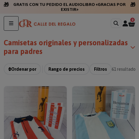
🎁
🎁
GRATIS CON TU PEDIDO EL AUD
0
Camisetas originales y personalizadas
para padres
Ordenar por
Rango de precios
Filtros
61
resultados