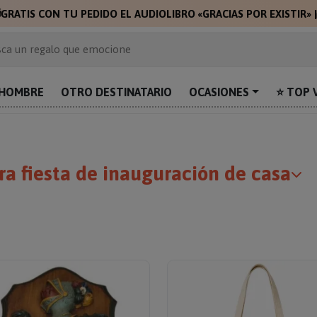
🎁
🎁
G
 de 2.000 ideas de regalo
ca un regalo que emocione
prende con algo único
uentra el regalo perfecto para mamá
HOMBRE
OTRO DESTINATARIO
OCASIONES
⭐ TOP 
alos personalizados para sorprender
a fiesta de inauguración de casa