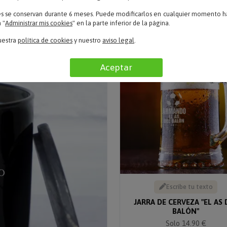
PERFECTO'
Solo desde 14.90 €
es se conservan durante 6 meses. Puede modificarlos en cualquier momento ha
Solo 14.90 €
 "
Administrar mis cookies
" en la parte inferior de la página.
uestra
política de cookies
y nuestro
aviso legal
.
Aceptar
Escribe tu texto
JARRA DE CERVEZA "EL AS 
BALÓN"
Solo 14.90 €