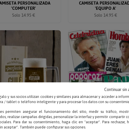
AMISETA PERSONALIZADA
CAMISETA PERSONALIZA
'COMPUTER'
'EQUIPO A'
Solo 14.95 €
Solo 14.95 €
Continuar sin
alo y sus socios utilizan cookies y similares para almacenar y acceder a infor
 / tablet o teléfono inteligente y para procesar los datos con su consentimi
ies permiten asegurar el funcionamiento del sitio, medir su tráfico, mostr
Escribe tu texto
Sube tu foto y texto
dos, realizar campañas dirigidas, personalizar la interfaz y permitir compartir 
JARRA DE CERVEZA
FALSA PORTADA DE REVIS
ociales. Para dar su consentimiento, haga clic en "aceptar". Para rechazar, 
SONALIZADA 'NO SOLO SOY
PARA HOMBRE
sin aceptar". También puede configurar sus opciones.