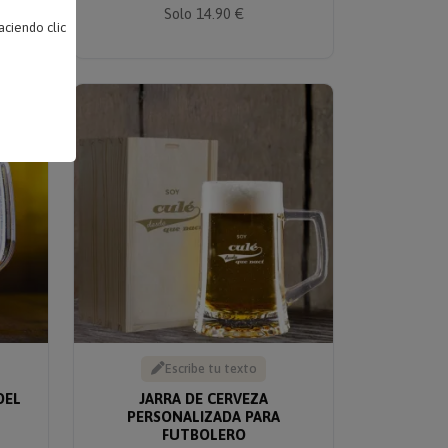
Solo 14.90 €
ciendo clic
Escribe tu texto
DEL
JARRA DE CERVEZA
PERSONALIZADA PARA
FUTBOLERO