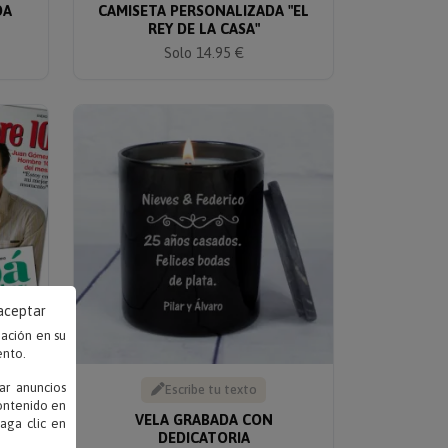
DA
CAMISETA PERSONALIZADA "EL
REY DE LA CASA"
Solo 14.95 €
 aceptar
mación en su
ento.
ar anuncios
Escribe tu texto
contenido en
TA
VELA GRABADA CON
haga clic en
DEDICATORIA