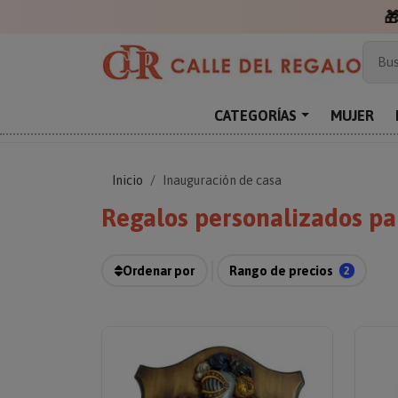
Más
Bus
Sor
Enc
CATEGORÍAS
MUJER
Reg
Inicio
Inauguración de casa
Regalos personalizados par
Ordenar por
Rango de precios
2