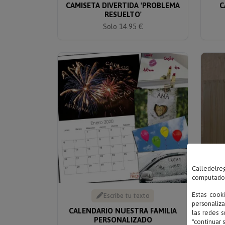
CAMISETA DIVERTIDA 'PROBLEMA
C
RESUELTO'
Solo 14.95 €
Calledelreg
computadora
Estas cook
Escribe tu texto
personaliza
CALENDARIO NUESTRA FAMILIA
las redes s
PERSONALIZADO
PER
"continuar 