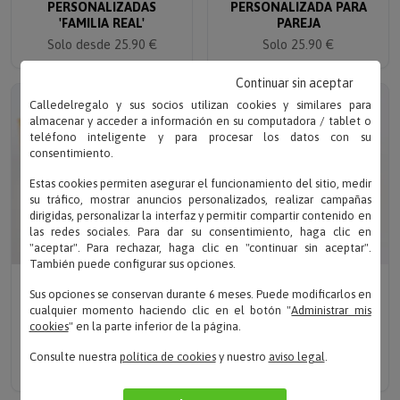
'FAMILIA REAL'
PAREJA
Solo desde 25.90 €
Solo 25.90 €
Continuar sin aceptar
Calledelregalo y sus socios utilizan cookies y similares para
almacenar y acceder a información en su computadora / tablet o
teléfono inteligente y para procesar los datos con su
consentimiento.
Estas cookies permiten asegurar el funcionamiento del sitio, medir
su tráfico, mostrar anuncios personalizados, realizar campañas
dirigidas, personalizar la interfaz y permitir compartir contenido en
las redes sociales. Para dar su consentimiento, haga clic en
"aceptar". Para rechazar, haga clic en "continuar sin aceptar".
También puede configurar sus opciones.
Sube tu foto
Sube tu foto
Sus opciones se conservan durante 6 meses. Puede modificarlos en
PULSERA DE ACERO Y
COLGANTE OVALADO
cualquier momento haciendo clic en el botón "
Administrar mis
CUERO PERSONALIZADA
PERSONALIZADO
cookies
" en la parte inferior de la página.
'LATIDOS'
'LATIDOS'
Solo 25.90 €
Solo 25.90 €
Consulte nuestra
política de cookies
y nuestro
aviso legal
.