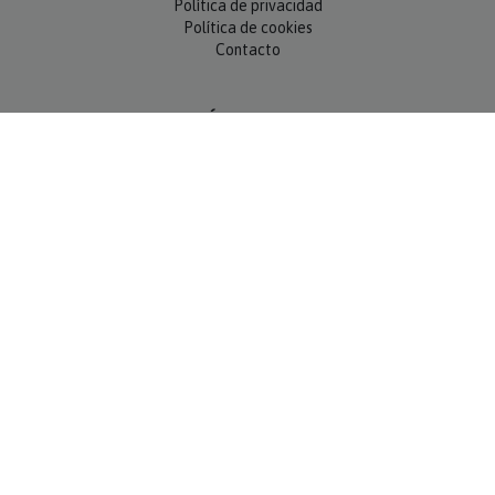
Política de cookies
Contacto
SÍGUENOS
NEWSLETTER
OK
MÉTODOS DE PAGO
Compra 100% segura