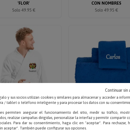
'FLOR'
CON NOMBRES
Solo 49.95 €
Solo 49.95 €
Continuar sin
alo y sus socios utilizan cookies y similares para almacenar y acceder a infor
 / tablet o teléfono inteligente y para procesar los datos con su consentimi
Indica tu apellido
Escribe tu texto
ies permiten asegurar el funcionamiento del sitio, medir su tráfico, mostr
LBORNOZ BORDADO CON
JUEGO DE TOALLAS CO
dos, realizar campañas dirigidas, personalizar la interfaz y permitir compartir 
ESCUDO
NOMBRES BORDADOS
ociales. Para dar su consentimiento, haga clic en "aceptar". Para rechazar, 
sin aceptar". También puede configurar sus opciones.
Solo 49.90 €
Solo 44.95 €