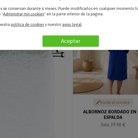
es se conservan durante 6 meses. Puede modificarlos en cualquier momento ha
 "
Administrar mis cookies
" en la parte inferior de la página.
uestra
política de cookies
y nuestro
aviso legal
.
Aceptar
Borda el nombre
ALBORNOZ BORDADO EN 
ESPALDA
Solo 39.90 €