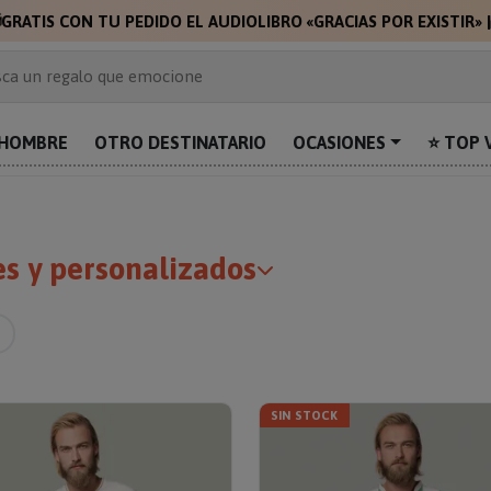

GRATIS CON TU PEDIDO EL AUDIOLIBRO «GRACIAS POR EXISTIR»
 de 2.000 ideas de regalo
ca un regalo que emocione
prende con algo único
uentra el regalo perfecto para mamá
HOMBRE
OTRO DESTINATARIO
OCASIONES
⭐ TOP 
alos personalizados para sorprender
es y personalizados
SIN STOCK