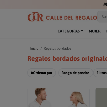

Más
Bus
Sor
Enc
CATEGORÍAS
MUJER
Reg
Inicio
Regalos bordados
Regalos bordados original
Ordenar por
Rango de precios
Filtros