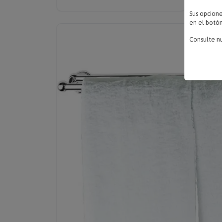
Sus opcion
en el botón
Consulte n