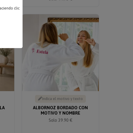
ciendo clic
Indica el motivo y texto
LA
ALBORNOZ BORDADO CON
MOTIVO Y NOMBRE
Solo 39.90 €