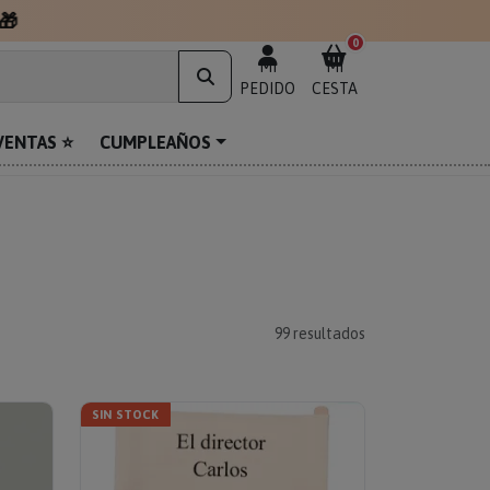
🎁
0
MI
MI
PEDIDO
CESTA
VENTAS ⭐
CUMPLEAÑOS
99
resultados
SIN STOCK