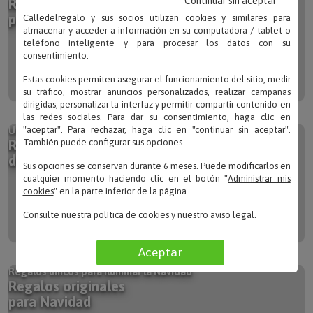
Continuar sin aceptar
Regalos originales
para Día del Padre
Calledelregalo y sus socios utilizan cookies y similares para
almacenar y acceder a información en su computadora / tablet o
teléfono inteligente y para procesar los datos con su
consentimiento.
Estas cookies permiten asegurar el funcionamiento del sitio, medir
su tráfico, mostrar anuncios personalizados, realizar campañas
dirigidas, personalizar la interfaz y permitir compartir contenido en
las redes sociales. Para dar su consentimiento, haga clic en
"aceptar". Para rechazar, haga clic en "continuar sin aceptar".
Un regalo original para celebrar
También puede configurar sus opciones.
Regalos originales
de cumpleaños
Sus opciones se conservan durante 6 meses. Puede modificarlos en
cualquier momento haciendo clic en el botón "
Administrar mis
cookies
" en la parte inferior de la página.
Consulte nuestra
política de cookies
y nuestro
aviso legal
.
Aceptar
Regalos únicos para iluminar la Navidad
Regalos originales
para Navidad