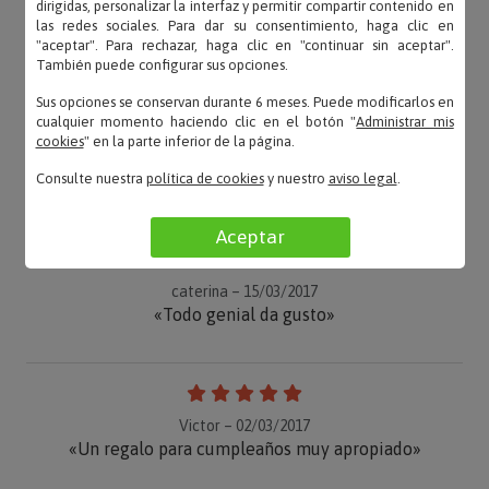
dirigidas, personalizar la interfaz y permitir compartir contenido en
las redes sociales. Para dar su consentimiento, haga clic en
"aceptar". Para rechazar, haga clic en "continuar sin aceptar".
También puede configurar sus opciones.
Sus opciones se conservan durante 6 meses. Puede modificarlos en
cualquier momento haciendo clic en el botón "
Administrar mis
cookies
" en la parte inferior de la página.
OPINIONES
Consulte nuestra
política de cookies
y nuestro
aviso legal
.
Aceptar
caterina – 15/03/2017
«Todo genial da gusto»
Victor – 02/03/2017
«Un regalo para cumpleaños muy apropiado»