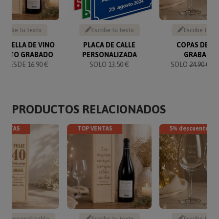
Escribe tu texto
Escribe tu texto
Escribe tu te
BOTELLA DE VINO
PLACA DE CALLE
COPAS DE V
TEXTO GRABADO
PERSONALIZADA
GRABADA
 DESDE 16.90 €
SOLO 13.50 €
SOLO
24.90 €
23
PRODUCTOS RELACIONADOS
VENTAS
TOP VENTAS
5% descuento
to personalizable
Escribe tu texto
Escribe tu te