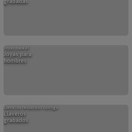
Joyas para él
Joyas para
hombres
Lleva tus recuerdos contigo
Llaveros
grabados