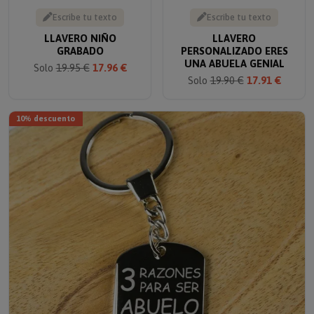
Escribe tu texto
Escribe tu texto
LLAVERO NIÑO
LLAVERO
GRABADO
PERSONALIZADO ERES
UNA ABUELA GENIAL
Solo
19.95 €
17.96 €
Solo
19.90 €
17.91 €
10% descuento