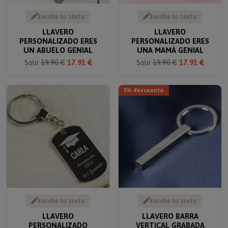
Escribe tu texto
Escribe tu texto
LLAVERO
LLAVERO
PERSONALIZADO ERES
PERSONALIZADO ERES
UN ABUELO GENIAL
UNA MAMÁ GENIAL
Solo
19.90 €
17.91 €
Solo
19.90 €
17.91 €
5% descuento
Escribe tu texto
Escribe tu texto
LLAVERO
LLAVERO BARRA
PERSONALIZADO
VERTICAL GRABADA
GRADUACIÓN