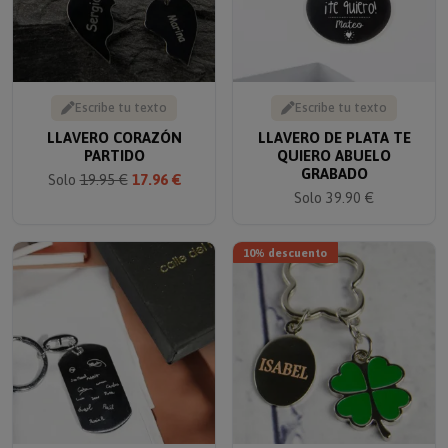
Escribe tu texto
Escribe tu texto
LLAVERO CORAZÓN
LLAVERO DE PLATA TE
PARTIDO
QUIERO ABUELO
GRABADO
Solo
19.95 €
17.96 €
Solo 39.90 €
10% descuento