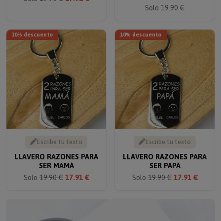
Solo 19.90 €
10% descuento
10% descuento
Escribe tu texto
Escribe tu texto
LLAVERO RAZONES PARA
LLAVERO RAZONES PARA
SER MAMÁ
SER PAPÁ
Solo
19.90 €
17.91 €
Solo
19.90 €
17.91 €