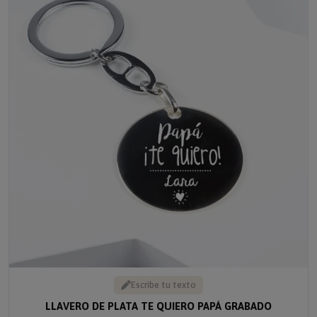
Escribe tu texto
LLAVERO DE PLATA TE QUIERO PAPÁ GRABADO