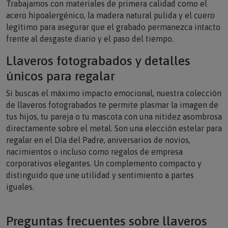
acero hipoalergénico, la madera natural pulida y el cuero
legítimo para asegurar que el grabado permanezca intacto
frente al desgaste diario y el paso del tiempo.
Llaveros fotograbados y detalles
únicos para regalar
Si buscas el máximo impacto emocional, nuestra colección
de llaveros fotograbados te permite plasmar la imagen de
tus hijos, tu pareja o tu mascota con una nitidez asombrosa
directamente sobre el metal. Son una elección estelar para
regalar en el Día del Padre, aniversarios de novios,
nacimientos o incluso como regalos de empresa
corporativos elegantes. Un complemento compacto y
distinguido que une utilidad y sentimiento a partes
iguales.
Preguntas frecuentes sobre llaveros