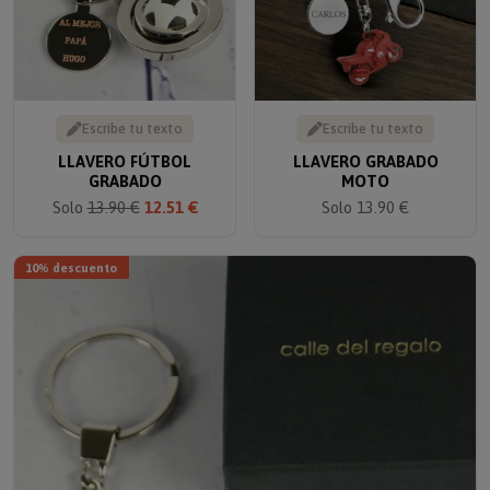
Escribe tu texto
Escribe tu texto
LLAVERO FÚTBOL
LLAVERO GRABADO
GRABADO
MOTO
Solo
13.90 €
12.51 €
Solo 13.90 €
10% descuento