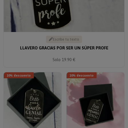
Escribe tu texto
LLAVERO GRACIAS POR SER UN SÚPER PROFE
Solo 19.90 €
10% descuento
10% descuento