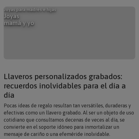
Joyas para madres e hijas
Joyas
mamá y yo
Llaveros personalizados grabados:
recuerdos inolvidables para el día a
día
Pocas ideas de regalo resultan tan versátiles, duraderas y
efectivas como un llavero grabado. Al ser un objeto de uso
cotidiano que consultamos decenas de veces al día, se
convierte en el soporte idóneo para inmortalizar un
mensaje de cariño o una efeméride inolvidable.
Trabajamos con materiales de primera calidad como el