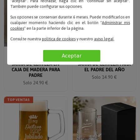
"aceptar". Para rechazar, haga clic en "continuar sin aceptar".
También puede configurar sus opciones.
Sus opciones se conservan durante 6 meses. Puede modificarlos en
cualquier momento haciendo clic en el botón "
Administrar mis
cookies
" en la parte inferior de la página.
Consulte nuestra
política de cookies
y nuestro
aviso legal
.
Escribe tu texto
Escribe tu texto
Aceptar
JARRA DE CERVEZA EN
JARRA DE CERVEZA PARA
CAJA DE MADERA PARA
EL PADRE DEL AÑO
PADRE
Solo 14.90 €
Solo 24.90 €
TOP VENTAS