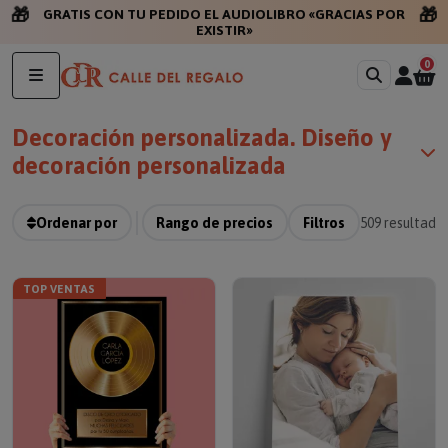
🎁
🎁
GRATIS CON TU PEDI
0
Decoración personalizada. Diseño y
decoración personalizada
Ordenar por
Rango de precios
Filtros
509
resultado
TOP VENTAS