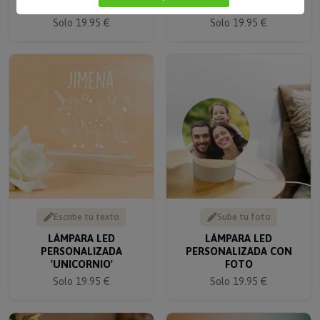
Solo 19.95 €
Solo 19.95 €
Escribe tu texto
Sube tu foto
LÁMPARA LED
LÁMPARA LED
PERSONALIZADA
PERSONALIZADA CON
'UNICORNIO'
FOTO
Solo 19.95 €
Solo 19.95 €