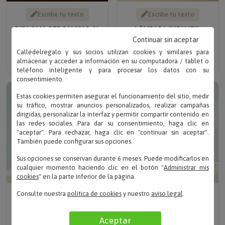
Escribe tu texto
Escribe tu texto
DIPLOMA PERGAMINO AL
LÁMPARA INFANTIL
MEJOR PROFESOR
PERSONALIZADA CON
Continuar sin aceptar
NOMBRE E INICIAL
Solo 11.90 €
Calledelregalo y sus socios utilizan cookies y similares para
Solo 19.95 €
almacenar y acceder a información en su computadora / tablet o
teléfono inteligente y para procesar los datos con su
consentimiento.
Estas cookies permiten asegurar el funcionamiento del sitio, medir
su tráfico, mostrar anuncios personalizados, realizar campañas
dirigidas, personalizar la interfaz y permitir compartir contenido en
las redes sociales. Para dar su consentimiento, haga clic en
"aceptar". Para rechazar, haga clic en "continuar sin aceptar".
También puede configurar sus opciones.
Sus opciones se conservan durante 6 meses. Puede modificarlos en
cualquier momento haciendo clic en el botón "
Administrar mis
cookies
" en la parte inferior de la página.
Escribe tu texto
Escribe tu texto
Consulte nuestra
política de cookies
y nuestro
aviso legal
.
LÁMPARA LED
LÁMPARA LED GRABADA
'OPORTUNIDAD PARA
'PROFE DE
Aceptar
BRILLAR'
SOBRESALIENTE'