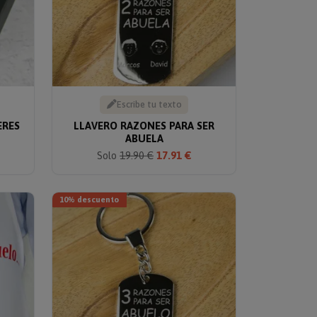
Escribe tu texto
ERES
LLAVERO RAZONES PARA SER
ABUELA
Solo
19.90 €
17.91 €
10% descuento