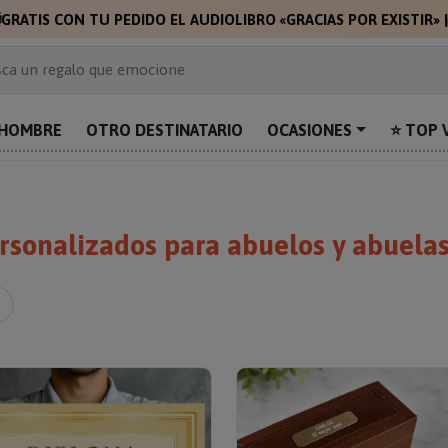
🎁
🎁
GR
 de 2.000 ideas de regalo
ca un regalo que emocione
prende con algo único
uentra el regalo perfecto para mamá
HOMBRE
OTRO DESTINATARIO
OCASIONES
⭐ TOP 
alos personalizados para sorprender
sonalizados para abuelos y abuela