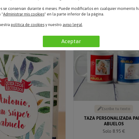
Solo 12.90 €
Solo 19.50 €
es se conservan durante 6 meses. Puede modificarlos en cualquier momento ha
 "
Administrar mis cookies
" en la parte inferior de la página.
uestra
política de cookies
y nuestro
aviso legal
.
Aceptar
Escribe tu texto
TAZA PERSONALIZADA PA
ABUELOS
Solo 8.95 €