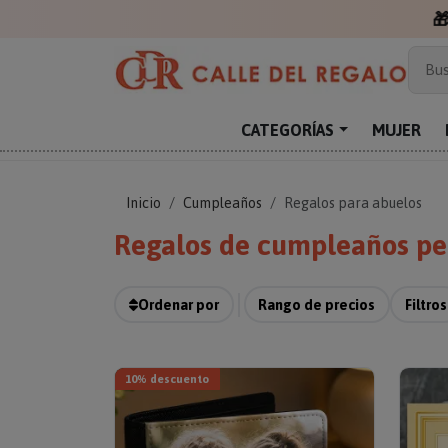
Más
Bus
Sor
Enc
CATEGORÍAS
MUJER
Reg
Inicio
Cumpleaños
Regalos para abuelos
Regalos de cumpleaños per
Ordenar por
Rango de precios
Filtros
10% descuento