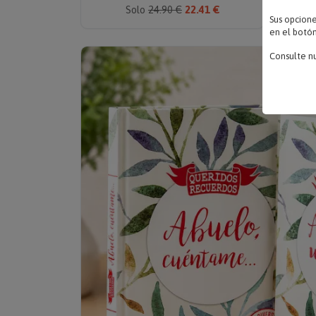
Solo
24.90 €
22.41 €
Sus opcion
en el botón
Consulte n