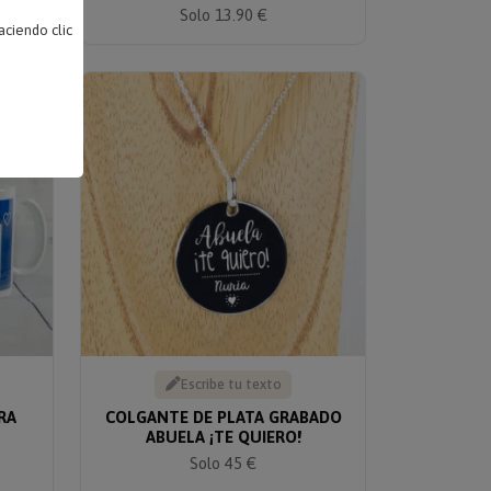
Solo 13.90 €
ciendo clic
Escribe tu texto
RA
COLGANTE DE PLATA GRABADO
ABUELA ¡TE QUIERO!
Solo 45 €