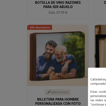
BOTELLA DE VINO RAZONES
PARA SER ABUELO
Solo 19.90 €
10% descuento
Calledelreg
computadora
Estas cook
Sube tu foto
personaliza
BILLETERA PARA HOMBRE
DIP
las redes s
PERSONALIZADA CON FOTO
"continuar 