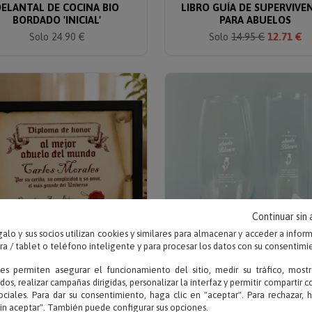
DELANTAL DE COCINA BIO
LIBRO GUÍA DE SUPERVIVE
BORDADO 'INICIAL'
PARA ABUELOS
Solo 24.90 €
Solo
14.95 €
12.71 €
Continuar sin
alo y sus socios utilizan cookies y similares para almacenar y acceder a infor
 / tablet o teléfono inteligente y para procesar los datos con su consentimi
ies permiten asegurar el funcionamiento del sitio, medir su tráfico, mostr
Escribe tu texto
Escribe tu texto
dos, realizar campañas dirigidas, personalizar la interfaz y permitir compartir 
LOMA PERGAMINO AL MEJOR
FLORERO GRABADO PAR
ociales. Para dar su consentimiento, haga clic en "aceptar". Para rechazar, 
ABUELO
ABUELA
sin aceptar". También puede configurar sus opciones.