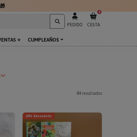
0
MI
MI
PEDIDO
CESTA
VENTAS ⭐
CUMPLEAÑOS
s
84
resultados
20% descuento