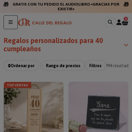
🎁
🎁
GRATIS CON TU PEDIDO EL A
0
Regalos personalizados para 40
cumpleaños
Ordenar por
Rango de precios
Filtros
994
resultado
TOP VENTAS