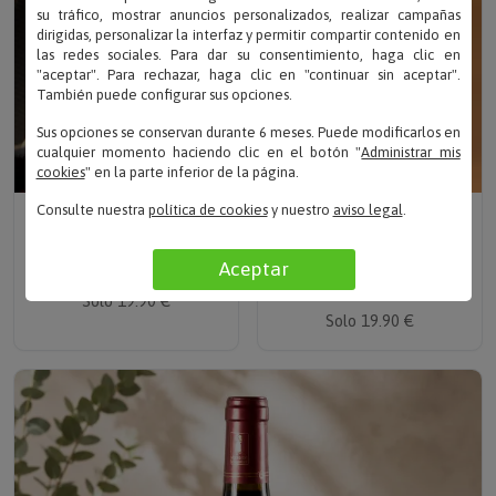
su tráfico, mostrar anuncios personalizados, realizar campañas
dirigidas, personalizar la interfaz y permitir compartir contenido en
las redes sociales. Para dar su consentimiento, haga clic en
"aceptar". Para rechazar, haga clic en "continuar sin aceptar".
También puede configurar sus opciones.
Sus opciones se conservan durante 6 meses. Puede modificarlos en
cualquier momento haciendo clic en el botón "
Administrar mis
cookies
" en la parte inferior de la página.
Escribe tu texto
Sube tu foto
Consulte nuestra
política de cookies
y nuestro
aviso legal
.
BOTELLA DE VINO PARA
BOTELLA DE VINO
CUMPLEAÑOS
PERSONALIZADA
Aceptar
ELEGANTE CON FOTO
Solo 19.90 €
Solo 19.90 €