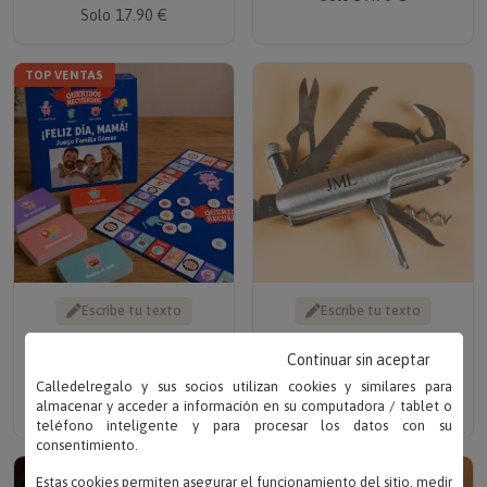
Solo 17.90 €
TOP VENTAS
Escribe tu texto
Escribe tu texto
JUEGO QUERIDOS
NAVAJA CON INICIALES
RECUERDOS
GRABADAS
Continuar sin aceptar
PERSONALIZADO
Solo 19.90 €
Calledelregalo y sus socios utilizan cookies y similares para
Solo 25.95 €
almacenar y acceder a información en su computadora / tablet o
teléfono inteligente y para procesar los datos con su
consentimiento.
Estas cookies permiten asegurar el funcionamiento del sitio, medir