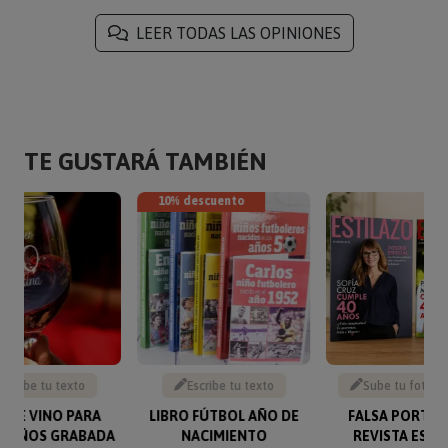
LEER TODAS LAS OPINIONES
TE GUSTARÁ TAMBIÉN
10% descuento
Escribe tu texto
Escribe tu texto
Sube tu foto y 
 DE VINO PARA
LIBRO FÚTBOL AÑO DE
FALSA PORTAD
EAÑOS GRABADA
NACIMIENTO
REVISTA ESPE