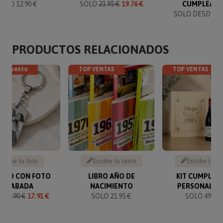
SOLO 12.90 €
SOLO
21.95 €
19.76 €
CUMPLEAÑ
SOLO DESDE 14
PRODUCTOS RELACIONADOS
descuento
TOP VENTAS
TOP VENTAS
Sube tu foto
Escribe tu texto
Escribe tu te
VERO CON FOTO
LIBRO AÑO DE
KIT CUMPLEA
GRABADA
NACIMIENTO
PERSONALIZ
O
19.90 €
17.91 €
SOLO 21.95 €
SOLO 49.90 