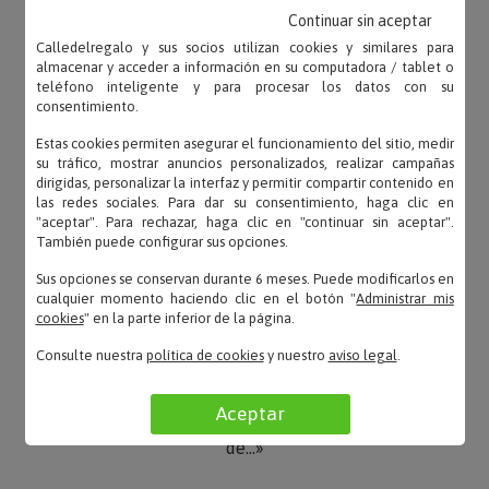
Continuar sin aceptar
Calledelregalo y sus socios utilizan cookies y similares para
Enrique – 22/12/2023
almacenar y acceder a información en su computadora / tablet o
«Buena calidad del producto»
teléfono inteligente y para procesar los datos con su
consentimiento.
Estas cookies permiten asegurar el funcionamiento del sitio, medir
su tráfico, mostrar anuncios personalizados, realizar campañas
dirigidas, personalizar la interfaz y permitir compartir contenido en
DENI – 25/10/2021
las redes sociales. Para dar su consentimiento, haga clic en
«Un regalo de lo más original, sin duda fue todo un
"aceptar". Para rechazar, haga clic en "continuar sin aceptar".
acierto. Destacar que lo encargué como muy poco
También puede configurar sus opciones.
t...»
Sus opciones se conservan durante 6 meses. Puede modificarlos en
cualquier momento haciendo clic en el botón "
Administrar mis
cookies
" en la parte inferior de la página.
Consulte nuestra
política de cookies
y nuestro
aviso legal
.
M. – 05/08/2021
«El tallaje es un poco amplio, pero la camiseta está
Aceptar
muy bonita. Se ajusta perfectamente al diseño
de...»