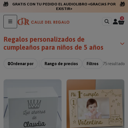
🎁
🎁
GRATIS CON TU PE
0
Regalos personalizados de
cumpleaños para niños de 5 años
Ordenar por
Rango de precios
Filtros
75
resultados