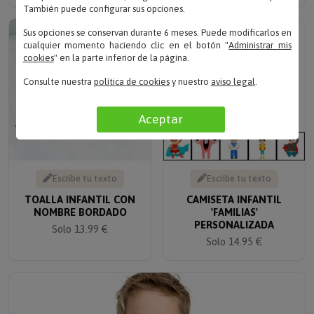
También puede configurar sus opciones.
Sus opciones se conservan durante 6 meses. Puede modificarlos en
cualquier momento haciendo clic en el botón "
Administrar mis
cookies
" en la parte inferior de la página.
Consulte nuestra
política de cookies
y nuestro
aviso legal
.
Aceptar
Escribe tu texto
Escribe tu texto
TOALLA INFANTIL CON
CAMISETA INFANTIL
NOMBRE BORDADO
'FAMILIAS'
PERSONALIZADA
Solo 13.99 €
Solo 14.95 €