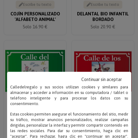
Escribe tu texto
Escribe tu texto
COJÍN PERSONALIZADO
DELANTAL BIO INFANTIL
'ALFABETO ANIMAL'
BORDADO
Solo 16.90 €
Solo 20.90 €
Continuar sin aceptar
Calledelregalo y sus socios utilizan cookies y similares para
almacenar y acceder a información en su computadora / tablet o
teléfono inteligente y para procesar los datos con su
consentimiento.
Sube el dibujo
Sube tu foto
Estas cookies permiten asegurar el funcionamiento del sitio, medir
PLACA DE CALLE CON EL
PLACA DE CALLE
su tráfico, mostrar anuncios personalizados, realizar campañas
DIBUJO DE TU HIJO
INFANTIL CON FOTO
dirigidas, personalizar la interfaz y permitir compartir contenido en
Solo 13.50 €
Solo 13.50 €
las redes sociales. Para dar su consentimiento, haga clic en
"aceptar". Para rechazar, haga clic en "continuar sin aceptar".