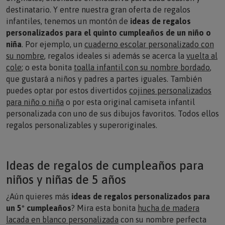
destinatario. Y entre nuestra gran oferta de regalos
infantiles, tenemos un montón de
ideas de regalos
personalizados para el quinto cumpleaños de un niño o
niña
. Por ejemplo, un
cuaderno escolar personalizado con
su nombre
, regalos ideales si además se acerca la
vuelta al
cole
; o esta bonita
toalla infantil con su nombre bordado
,
que gustará a niños y padres a partes iguales. También
puedes optar por estos divertidos
cojines personalizados
para niño o niña
o por esta original
camiseta infantil
personalizada con uno de sus dibujos
favoritos. Todos ellos
regalos personalizables y superoriginales.
Ideas de regalos de cumpleaños para
niños y niñas de 5 años
¿Aún quieres más
ideas de regalos personalizados para
un 5º cumpleaños
? Mira esta bonita
hucha de madera
lacada en blanco personalizada
con su nombre perfecta
para guardar sus primeros ahorros, o este
delantal bio