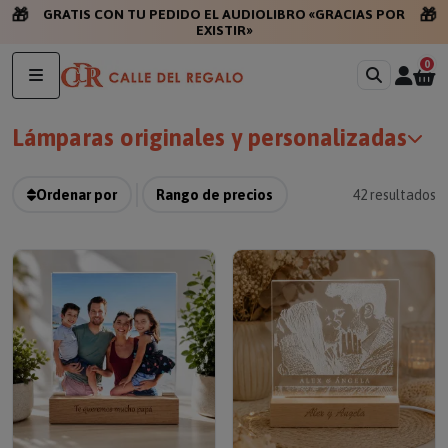
🎁
🎁
GRATIS CON T
0
Lámparas originales y personalizadas
Ordenar por
Rango de precios
42
resultados