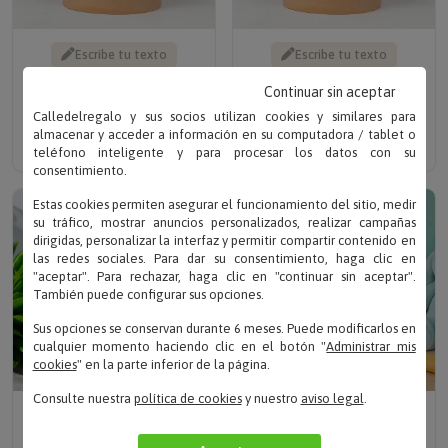
Escribe tu texto
Escribe tu texto
LÁMPARA INFANTIL
LÁMPARA INFANTIL
PERSONALIZADA CON
PERSONALIZADA CON
Continuar sin aceptar
ANIMALES
NOMBRE
Calledelregalo y sus socios utilizan cookies y similares para
Solo 19.95 €
Solo 19.95 €
almacenar y acceder a información en su computadora / tablet o
teléfono inteligente y para procesar los datos con su
consentimiento.
Estas cookies permiten asegurar el funcionamiento del sitio, medir
su tráfico, mostrar anuncios personalizados, realizar campañas
dirigidas, personalizar la interfaz y permitir compartir contenido en
las redes sociales. Para dar su consentimiento, haga clic en
"aceptar". Para rechazar, haga clic en "continuar sin aceptar".
También puede configurar sus opciones.
Sus opciones se conservan durante 6 meses. Puede modificarlos en
cualquier momento haciendo clic en el botón "
Administrar mis
cookies
" en la parte inferior de la página.
Consulte nuestra
política de cookies
y nuestro
aviso legal
.
Escribe tu texto
Escribe tu texto
LÁMPARA LED
LÁMPARA