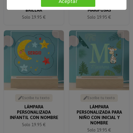
Aceptar
PERSONALIZADA
PERSONALIZADA CON
'BRILLAR'
MARIPOSAS
Solo 19.95 €
Solo 19.95 €
Escribe tu texto
Escribe tu texto
LÁMPARA
LÁMPARA
PERSONALIZADA
PERSONALIZADA PARA
INFANTIL CON NOMBRE
NIÑO CON INICIAL Y
NOMBRE
Solo 19.95 €
Solo 19.95 €