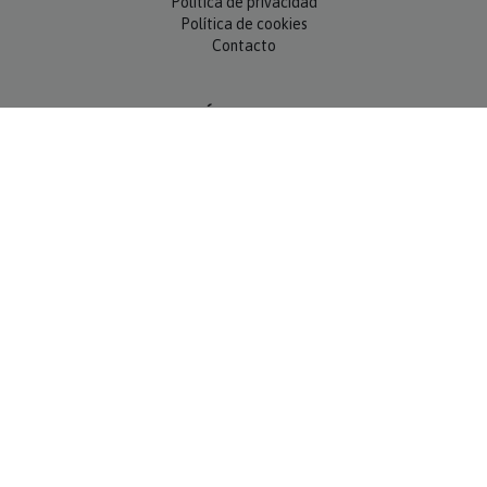
Política de cookies
Contacto
SÍGUENOS
NEWSLETTER
OK
MÉTODOS DE PAGO
Compra 100% segura