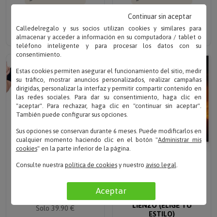
MARCO MINNIE
PACK DE DELANTAL BIO
PERSONALIZADO
BORDADO 'YO Y MINI YO'
Continuar sin aceptar
Solo 59.90 €
Solo 30.90 €
Calledelregalo y sus socios utilizan cookies y similares para
almacenar y acceder a información en su computadora / tablet o
teléfono inteligente y para procesar los datos con su
consentimiento.
Estas cookies permiten asegurar el funcionamiento del sitio, medir
su tráfico, mostrar anuncios personalizados, realizar campañas
dirigidas, personalizar la interfaz y permitir compartir contenido en
las redes sociales. Para dar su consentimiento, haga clic en
"aceptar". Para rechazar, haga clic en "continuar sin aceptar".
También puede configurar sus opciones.
Sus opciones se conservan durante 6 meses. Puede modificarlos en
cualquier momento haciendo clic en el botón "
Administrar mis
cookies
" en la parte inferior de la página.
Escribe tu texto
Sube tu foto
Consulte nuestra
política de cookies
y nuestro
aviso legal
.
PACK DE DELANTALES
RETRATO
BIO BORDADOS PARA
PERSONALIZADO A
Aceptar
FAMILIA
PARTIR DE FOTO EN
LIENZO (ELIGE TU
Solo 39.90 €
ESTILO)