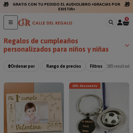
🎁
🎁
GRATIS CON TU PE
0
Regalos de cumpleaños
personalizados para niños y niñas
Ordenar por
Rango de precios
Filtros
185
resultado
10% descuento