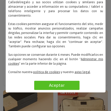
Calledelregalo y sus socios utilizan cookies y similares para
almacenar y acceder a información en su computadora / tablet o
teléfono inteligente y para procesar los datos con su
consentimiento.
Estas cookies permiten asegurar el funcionamiento del sitio, medir
su tráfico, mostrar anuncios personalizados, realizar campañas
dirigidas, personalizar la interfaz y permitir compartir contenido en
las redes sociales. Para dar su consentimiento, haga clic en
"aceptar". Para rechazar, haga clic en "continuar sin aceptar".
También puede configurar sus opciones.
Sus opciones se conservan durante 6 meses. Puede modificarlos en
Escribe el nombre
Sube tu foto
cualquier momento haciendo clic en el botón "
Administrar mis
cookies
" en la parte inferior de la página.
BOLÍGRAFO
PORTALÁPICES
PERSONALIZADO CON
PERSONALIZADO CON
Consulte nuestra
política de cookies
y nuestro
aviso legal
.
GRABADO LÁSER
FOTO
Solo 19.90 €
Solo 12.50 €
Aceptar
SIN STOCK