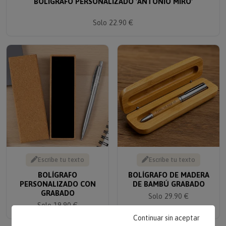
BOLÍGRAFO PERSONALIZADO 'ANTONIO MIRÓ'
Solo 22.90 €
Escribe tu texto
Escribe tu texto
BOLÍGRAFO
BOLÍGRAFO DE MADERA
PERSONALIZADO CON
DE BAMBÚ GRABADO
GRABADO
Solo 29.90 €
Solo 19.90 €
Continuar sin aceptar