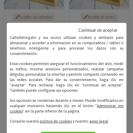
Escribe tus iniciales
Escribe el texto
BANDEJA DE MADERA
BANDEJA GRABADA PARA
Continuar sin aceptar
GRABADA CON
PAREJA
MONOGRAMA
Calledelregalo y sus socios utilizan cookies y similares para
Solo desde 29.90 €
almacenar y acceder a información en su computadora / tablet o
Solo 29.90 €
teléfono inteligente y para procesar los datos con su
consentimiento.
Estas cookies permiten asegurar el funcionamiento del sitio, medir
su tráfico, mostrar anuncios personalizados, realizar campañas
dirigidas, personalizar la interfaz y permitir compartir contenido en
las redes sociales. Para dar su consentimiento, haga clic en
"aceptar". Para rechazar, haga clic en "continuar sin aceptar".
También puede configurar sus opciones.
Sus opciones se conservan durante 6 meses. Puede modificarlos en
cualquier momento haciendo clic en el botón "
Administrar mis
cookies
" en la parte inferior de la página.
Consulte nuestra
política de cookies
y nuestro
aviso legal
.