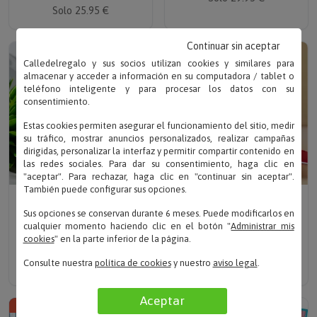
Solo 25.95 €
Continuar sin aceptar
Calledelregalo y sus socios utilizan cookies y similares para
almacenar y acceder a información en su computadora / tablet o
teléfono inteligente y para procesar los datos con su
consentimiento.
Estas cookies permiten asegurar el funcionamiento del sitio, medir
su tráfico, mostrar anuncios personalizados, realizar campañas
dirigidas, personalizar la interfaz y permitir compartir contenido en
las redes sociales. Para dar su consentimiento, haga clic en
"aceptar". Para rechazar, haga clic en "continuar sin aceptar".
También puede configurar sus opciones.
Escribe tu texto
Sube tu foto
Sus opciones se conservan durante 6 meses. Puede modificarlos en
LÁMPARA LED
LÁMPARA
cualquier momento haciendo clic en el botón "
Administrar mis
PERSONALIZADA
PERSONALIZADA CON
cookies
" en la parte inferior de la página.
'BRILLAR'
FOTOS Y TEXTO
Solo 19.95 €
Solo 19.95 €
Consulte nuestra
política de cookies
y nuestro
aviso legal
.
TOP VENTAS
20% descuento
Aceptar