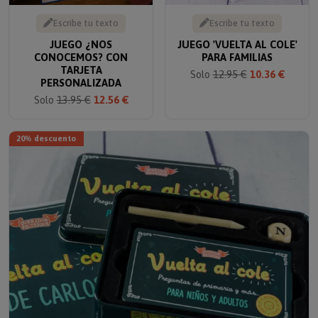
Escribe tu texto
Escribe tu texto
JUEGO ¿NOS
JUEGO 'VUELTA AL COLE'
CONOCEMOS? CON
PARA FAMILIAS
TARJETA
Solo
12.95 €
10.36 €
PERSONALIZADA
Solo
13.95 €
12.56 €
20% descuento