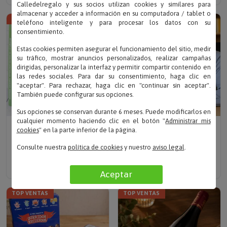
Calledelregalo y sus socios utilizan cookies y similares para
10% descuento
TOP VENTAS
almacenar y acceder a información en su computadora / tablet o
teléfono inteligente y para procesar los datos con su
consentimiento.
Estas cookies permiten asegurar el funcionamiento del sitio, medir
su tráfico, mostrar anuncios personalizados, realizar campañas
dirigidas, personalizar la interfaz y permitir compartir contenido en
las redes sociales. Para dar su consentimiento, haga clic en
"aceptar". Para rechazar, haga clic en "continuar sin aceptar".
También puede configurar sus opciones.
Sus opciones se conservan durante 6 meses. Puede modificarlos en
cualquier momento haciendo clic en el botón "
Administrar mis
Escribe tu texto
Escribe tu texto
cookies
" en la parte inferior de la página.
LIBRO FÚTBOL AÑO DE
ESTATUA ÓSCAR
NACIMIENTO
PERSONALIZABLE
Consulte nuestra
política de cookies
y nuestro
aviso legal
.
Solo
21.95 €
19.76 €
Solo 17.90 €
Aceptar
TOP VENTAS
TOP VENTAS