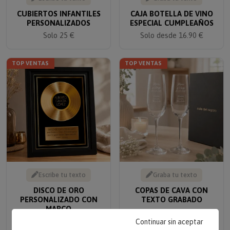
CUBIERTOS INFANTILES
CAJA BOTELLA DE VINO
PERSONALIZADOS
ESPECIAL CUMPLEAÑOS
Solo 25 €
Solo desde 16.90 €
TOP VENTAS
TOP VENTAS
Escribe tu texto
Graba tu texto
DISCO DE ORO
COPAS DE CAVA CON
PERSONALIZADO CON
TEXTO GRABADO
MARCO
Solo 24.90 €
Solo 24.90 €
Continuar sin aceptar