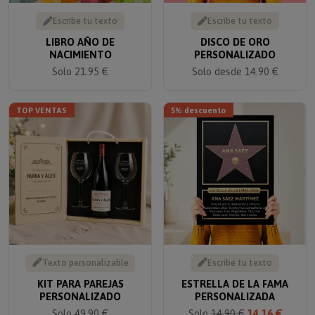
Escribe tu texto
Escribe tu texto
LIBRO AÑO DE
DISCO DE ORO
NACIMIENTO
PERSONALIZADO
Solo 21.95 €
Solo desde 14.90 €
TOP VENTAS
5% descuento
Texto personalizable
Escribe tu texto
KIT PARA PAREJAS
ESTRELLA DE LA FAMA
PERSONALIZADO
PERSONALIZADA
Solo 49.90 €
Solo
14.90 €
14.16 €