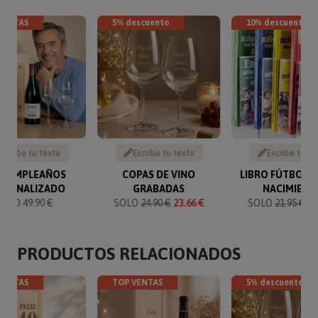
VENTAS
5% descuento
10% descuento
Escribe tu texto
Escribe tu texto
Escribe tu te
T CUMPLEAÑOS
COPAS DE VINO
LIBRO FÚTBOL 
RSONALIZADO
GRABADAS
NACIMIENT
SOLO 49.90 €
SOLO
24.90 €
23.66 €
SOLO
21.95 €
19
PRODUCTOS RELACIONADOS
VENTAS
TOP VENTAS
5% descuento