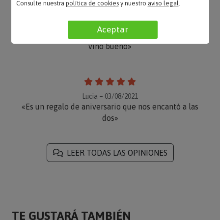
Consulte nuestra
política de cookies
y nuestro
aviso legal
.
Oscar – 21/08/2021
Aceptar
«Muy buena la idea de poner foto a la etiqueta y
vino bueno»
Lucia – 03/08/2021
«Es un regalo de aniversario que nos encantó a las
dos»
LEER TODAS LAS OPINIONES
TE GUSTARÁ TAMBIÉN