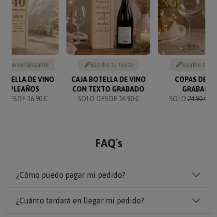
to personalizable
Escribe tu texto
Escribe tu te
BOTELLA DE VINO
CAJA BOTELLA DE VINO
COPAS DE V
UMPLEAÑOS
CON TEXTO GRABADO
GRABADA
 DESDE 16.90 €
SOLO DESDE 16.90 €
SOLO
24.90 €
23
FAQ´s
¿Cómo puedo pagar mi pedido?
¿Cuánto tardará en llegar mi pedido?