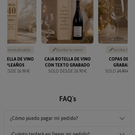
to personalizable
Escribe tu texto
Escribe tu te
BOTELLA DE VINO
CAJA BOTELLA DE VINO
COPAS DE V
UMPLEAÑOS
CON TEXTO GRABADO
GRABADA
 DESDE 16.90 €
SOLO DESDE 16.90 €
SOLO
24.90 €
23
FAQ´s
¿Cómo puedo pagar mi pedido?
¿Cuánto tardará en llegar mi pedido?