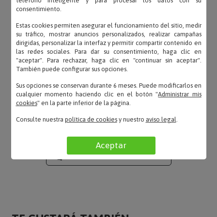
teléfono inteligente y para procesar los datos con su
«Muy bien grabado»
consentimiento.
Estas cookies permiten asegurar el funcionamiento del sitio, medir
su tráfico, mostrar anuncios personalizados, realizar campañas
dirigidas, personalizar la interfaz y permitir compartir contenido en
las redes sociales. Para dar su consentimiento, haga clic en
Carlos – 09/08/2024
"aceptar". Para rechazar, haga clic en "continuar sin aceptar".
«Se ve muy bien el grabado en la caja»
También puede configurar sus opciones.
Sus opciones se conservan durante 6 meses. Puede modificarlos en
cualquier momento haciendo clic en el botón "
Administrar mis
cookies
" en la parte inferior de la página.
Juan – 25/05/2024
Consulte nuestra
política de cookies
y nuestro
aviso legal
.
«Buena calidad y entrega rápida»
Aceptar
LEER TODAS LAS OPINIONES