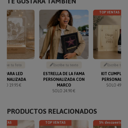
TE GUSTARÁ TAMBIÉN
TOP VENTAS
Sube tu foto
Escribe tu texto
Escribe tu te
ÁMPARA LED
ESTRELLA DE LA FAMA
KIT CUMPLEA
RSONALIZADA
PERSONALIZADA CON
PERSONALIZ
SOLO 19.95 €
MARCO
SOLO 49.90 
SOLO 24.90 €
PRODUCTOS RELACIONADOS
VENTAS
TOP VENTAS
5% descuento