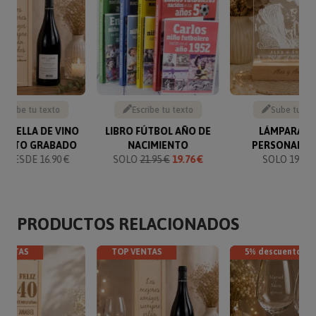
Escribe tu texto
Escribe tu texto
Sube tu fo
BOTELLA DE VINO
LIBRO FÚTBOL AÑO DE
LÁMPARA L
TEXTO GRABADO
NACIMIENTO
PERSONALIZ
 DESDE 16.90 €
SOLO
21.95 €
19.76 €
SOLO 19.95 
PRODUCTOS RELACIONADOS
VENTAS
TOP VENTAS
5% descuento