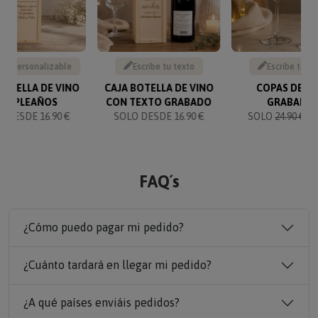
to personalizable
Escribe tu texto
Escribe tu te
BOTELLA DE VINO
CAJA BOTELLA DE VINO
COPAS DE V
UMPLEAÑOS
CON TEXTO GRABADO
GRABADA
 DESDE 16.90 €
SOLO DESDE 16.90 €
SOLO
24.90 €
23
FAQ´s
¿Cómo puedo pagar mi pedido?
¿Cuánto tardará en llegar mi pedido?
¿A qué países enviáis pedidos?