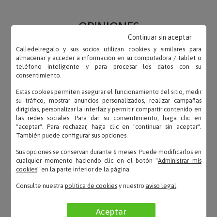
OPINIONES
Continuar sin aceptar
Calledelregalo y sus socios utilizan cookies y similares para
almacenar y acceder a información en su computadora / tablet o
teléfono inteligente y para procesar los datos con su
consentimiento.
Bely – 01/08/2020
«Ha sido muy sencillo solicitar los productos y lo
Estas cookies permiten asegurar el funcionamiento del sitio, medir
su tráfico, mostrar anuncios personalizados, realizar campañas
mejor, la rapidez en la entrega.»
dirigidas, personalizar la interfaz y permitir compartir contenido en
las redes sociales. Para dar su consentimiento, haga clic en
"aceptar". Para rechazar, haga clic en "continuar sin aceptar".
También puede configurar sus opciones.
David – 14/03/2020
Sus opciones se conservan durante 6 meses. Puede modificarlos en
cualquier momento haciendo clic en el botón "
Administrar mis
«Rápido mandado incluso en confinamiento.
cookies
" en la parte inferior de la página.
Agradezco mucho que llegara en el día a mi
profesor. Gracia...»
Consulte nuestra
política de cookies
y nuestro
aviso legal
.
Aceptar