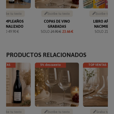
Escribe tu texto
Escribe tu texto
Escribe tu te
T CUMPLEAÑOS
COPAS DE VINO
LIBRO AÑO 
RSONALIZADO
GRABADAS
NACIMIENT
SOLO 49.90 €
SOLO
24.90 €
23.66 €
SOLO 21.95 
PRODUCTOS RELACIONADOS
VENTAS
5% descuento
TOP VENTAS
Escribe tu texto
Escribe tu texto
Graba tu te