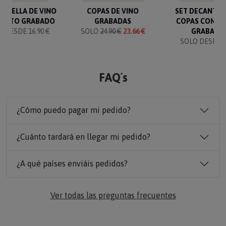
BOTELLA DE VINO
COPAS DE VINO
SET DECANTAD
TEXTO GRABADO
GRABADAS
COPAS CON T
 DESDE 16.90 €
SOLO
24.90 €
23.66 €
GRABADO
SOLO DESDE 6
FAQ´s
¿Cómo puedo pagar mi pedido?
¿Cuánto tardará en llegar mi pedido?
¿A qué países enviáis pedidos?
Ver todas las preguntas frecuentes