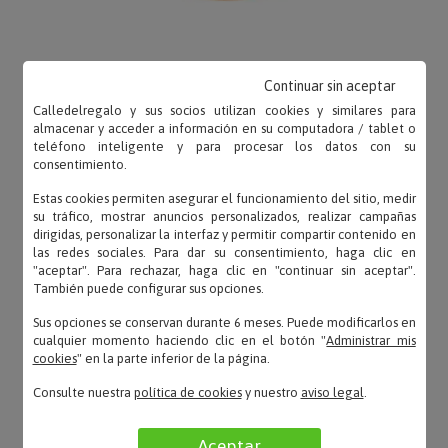
Continuar sin aceptar
OPINIONES
Calledelregalo y sus socios utilizan cookies y similares para
almacenar y acceder a información en su computadora / tablet o
teléfono inteligente y para procesar los datos con su
consentimiento.
Estas cookies permiten asegurar el funcionamiento del sitio, medir
su tráfico, mostrar anuncios personalizados, realizar campañas
Elvira – 22/12/2025
dirigidas, personalizar la interfaz y permitir compartir contenido en
«Llegó enseguida y tal y cimo venía en la foto»
las redes sociales. Para dar su consentimiento, haga clic en
"aceptar". Para rechazar, haga clic en "continuar sin aceptar".
También puede configurar sus opciones.
Sus opciones se conservan durante 6 meses. Puede modificarlos en
cualquier momento haciendo clic en el botón "
Administrar mis
Maria Jose – 23/10/2023
cookies
" en la parte inferior de la página.
«Es un regalo , y nos gusto mucho y al
Consulte nuestra
política de cookies
y nuestro
aviso legal
.
homenajeado mas»
Aceptar