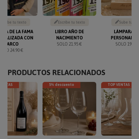
Escribe tu texto
Escribe tu texto
Sube tu fo
ELLA DE LA FAMA
LIBRO AÑO DE
LÁMPARA L
ONALIZADA CON
NACIMIENTO
PERSONALIZ
MARCO
SOLO 21.95 €
SOLO 19.95 
SOLO 24.90 €
PRODUCTOS RELACIONADOS
VENTAS
5% descuento
TOP VENTAS