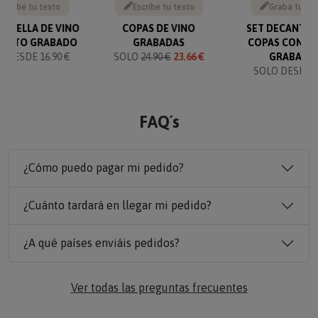
Escribe tu texto
Escribe tu texto
Graba tu te
BOTELLA DE VINO
COPAS DE VINO
SET DECANTAD
TEXTO GRABADO
GRABADAS
COPAS CON T
 DESDE 16.90 €
SOLO
24.90 €
23.66 €
GRABADO
SOLO DESDE 6
FAQ´s
¿Cómo puedo pagar mi pedido?
¿Cuánto tardará en llegar mi pedido?
¿A qué países enviáis pedidos?
Ver todas las preguntas frecuentes