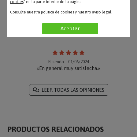
cookies
" en la parte inferior de la página.
Consulte nuestra
política de cookies
y nuestro
aviso legal
.
Maribel – 19/06/2024
«Genial. Buena compra y bastante rapidez en la
Aceptar
entrega»
Elisenda – 01/06/2024
«En general muy satisfecha.»
LEER TODAS LAS OPINIONES
PRODUCTOS RELACIONADOS