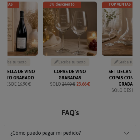
VENTAS
5% descuento
TOP VENTAS
Escribe tu texto
Escribe tu texto
Graba tu te
BOTELLA DE VINO
COPAS DE VINO
SET DECANTAD
TEXTO GRABADO
GRABADAS
COPAS CON T
 DESDE 16.90 €
SOLO
24.90 €
23.66 €
GRABADO
SOLO DESDE 6
FAQ´s
¿Cómo puedo pagar mi pedido?