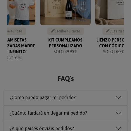
Sube tu foto
Escribe tu texto
Elige tu canc
CK CAMISETAS
KIT CUMPLEAÑOS
LIENZO PERSONA
NALIZADAS MADRE
PERSONALIZADO
CON CÓDIGO SP
IJ@ 'INFINITO'
SOLO 49.90 €
SOLO DESDE 19
SOLO 24.90 €
FAQ´s
¿Cómo puedo pagar mi pedido?
¿Cuánto tardará en llegar mi pedido?
¿A qué países enviáis pedidos?