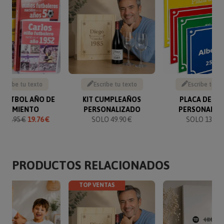
Escribe tu texto
Escribe tu texto
Escribe tu te
 FÚTBOL AÑO DE
KIT CUMPLEAÑOS
PLACA DE CA
NACIMIENTO
PERSONALIZADO
PERSONALIZ
O
21.95 €
19.76 €
SOLO 49.90 €
SOLO 13.50 
PRODUCTOS RELACIONADOS
TOP VENTAS