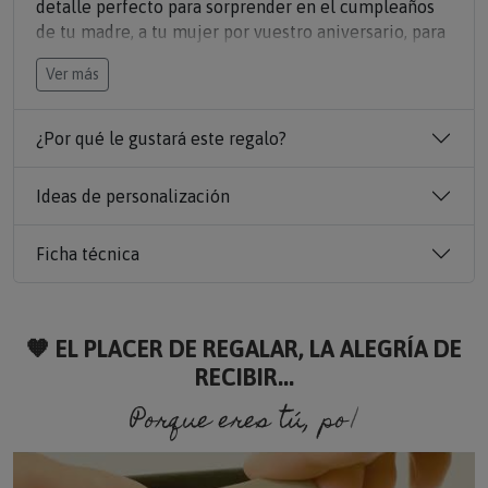
detalle perfecto para sorprender en el cumpleaños
de tu madre, a tu mujer por vuestro aniversario, para
regalar a papá por el Día del Padre...
Ver más
Podrás
grabar una foto + el texto
que quieras.
Fabricado en acero inoxidable, es un regalo original,
¿Por qué le gustará este regalo?
especial… ¡y 100% único! ✨
Ideas de personalización
Ficha técnica
🧡 EL PLACER DE REGALAR, LA ALEGRÍA DE
RECIBIR...
Porque eres tú, porque so