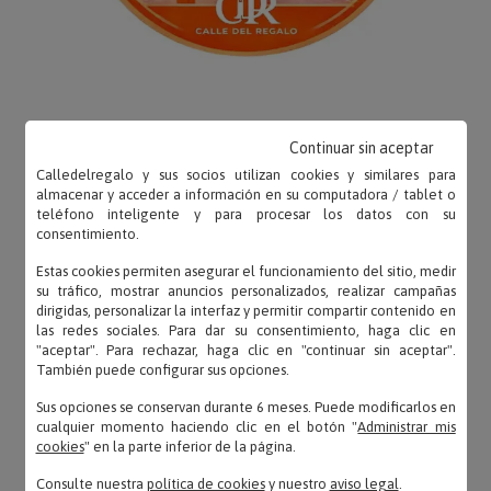
Continuar sin aceptar
Calledelregalo y sus socios utilizan cookies y similares para
OPINIONES
almacenar y acceder a información en su computadora / tablet o
teléfono inteligente y para procesar los datos con su
consentimiento.
Estas cookies permiten asegurar el funcionamiento del sitio, medir
su tráfico, mostrar anuncios personalizados, realizar campañas
Laura – 21/03/2026
dirigidas, personalizar la interfaz y permitir compartir contenido en
las redes sociales. Para dar su consentimiento, haga clic en
«Era para regalo y le ha encantado. El grabado se
"aceptar". Para rechazar, haga clic en "continuar sin aceptar".
ve muy nítido, aunque es cierto que depende cómo
También puede configurar sus opciones.
le...»
Sus opciones se conservan durante 6 meses. Puede modificarlos en
cualquier momento haciendo clic en el botón "
Administrar mis
cookies
" en la parte inferior de la página.
Consulte nuestra
política de cookies
y nuestro
aviso legal
.