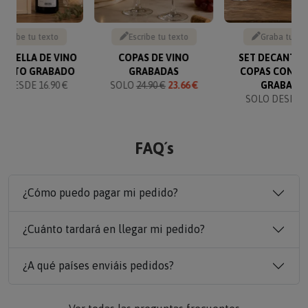
Escribe tu texto
Escribe tu texto
Graba tu te
BOTELLA DE VINO
COPAS DE VINO
SET DECANTAD
TEXTO GRABADO
GRABADAS
COPAS CON T
 DESDE 16.90 €
SOLO
24.90 €
23.66 €
GRABADO
SOLO DESDE 6
FAQ´s
¿Cómo puedo pagar mi pedido?
¿Cuánto tardará en llegar mi pedido?
¿A qué países enviáis pedidos?