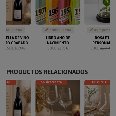
Escribe tu texto
Escribe tu texto
Texto personal
BOTELLA DE VINO
LIBRO AÑO DE
ROSA ETER
TEXTO GRABADO
NACIMIENTO
PERSONALIZ
 DESDE 16.90 €
SOLO 21.95 €
SOLO
21.99 €
20
PRODUCTOS RELACIONADOS
VENTAS
5% descuento
TOP VENTAS