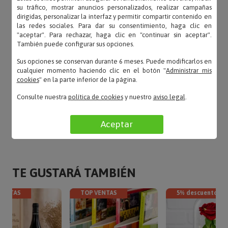
su tráfico, mostrar anuncios personalizados, realizar campañas
utensilios muy practico»
dirigidas, personalizar la interfaz y permitir compartir contenido en
las redes sociales. Para dar su consentimiento, haga clic en
"aceptar". Para rechazar, haga clic en "continuar sin aceptar".
También puede configurar sus opciones.
Marisa – 04/01/2022
Sus opciones se conservan durante 6 meses. Puede modificarlos en
«Tabla de quesos grabada»
cualquier momento haciendo clic en el botón "
Administrar mis
cookies
" en la parte inferior de la página.
Consulte nuestra
política de cookies
y nuestro
aviso legal
.
LEER TODAS LAS OPINIONES
Aceptar
TE GUSTARÁ TAMBIÉN
VENTAS
TOP VENTAS
5% descuento