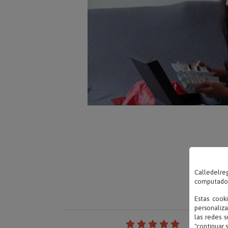
Calledelreg
computadora
Estas cook
personaliza
las redes s
"continuar 