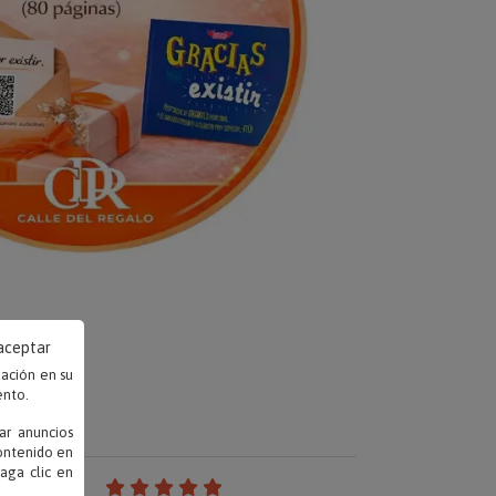
 aceptar
mación en su
ento.
ar anuncios
contenido en
haga clic en