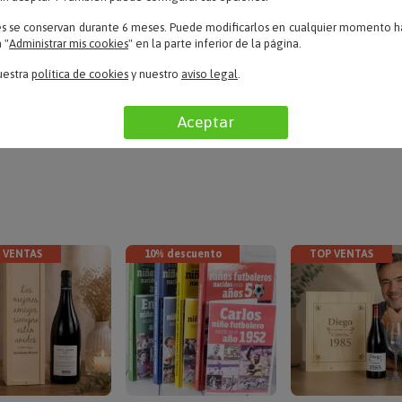
Hana – 22/09/2019
es se conservan durante 6 meses. Puede modificarlos en cualquier momento ha
«Muchas gracias»
 "
Administrar mis cookies
" en la parte inferior de la página.
uestra
política de cookies
y nuestro
aviso legal
.
LEER TODAS LAS OPINIONES
Aceptar
 VENTAS
10% descuento
TOP VENTAS