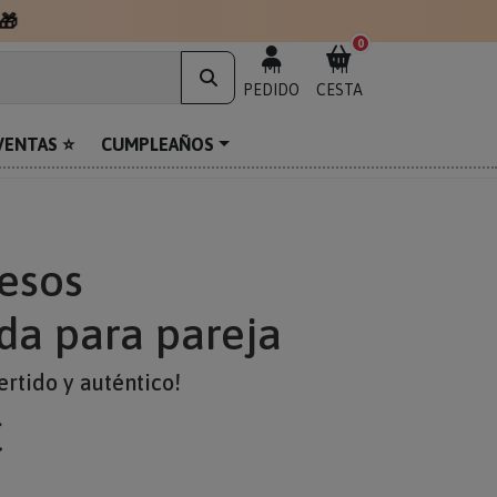
🎁
0
MI
MI
PEDIDO
CESTA
VENTAS ⭐
CUMPLEAÑOS
esos
da para pareja
ertido y auténtico!
€