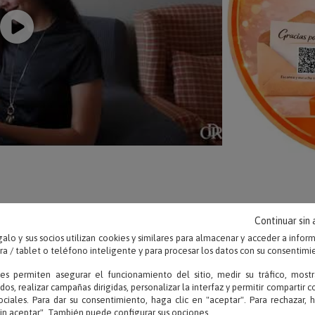
Continuar sin
alo y sus socios utilizan cookies y similares para almacenar y acceder a infor
OPINIONES
 / tablet o teléfono inteligente y para procesar los datos con su consentimi
ies permiten asegurar el funcionamiento del sitio, medir su tráfico, mostr
dos, realizar campañas dirigidas, personalizar la interfaz y permitir compartir 
ociales. Para dar su consentimiento, haga clic en "aceptar". Para rechazar, 
sin aceptar". También puede configurar sus opciones.