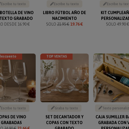
Escribe tu texto
Escribe tu texto
Escribe tu tex
 BOTELLA DE VINO
LIBRO FÚTBOL AÑO DE
KIT CUMPLEA
 TEXTO GRABADO
NACIMIENTO
PERSONALIZA
O DESDE 16.90 €
SOLO
21.95 €
19.76 €
SOLO 49.90 
descuento
TOP VENTAS
Escribe tu texto
Graba tu texto
Texto personali
OPAS DE VINO
SET DECANTADOR Y
CAJA SUMILLER 
GRABADAS
COPAS CON TEXTO
GRABADA CON 
LO
24.90 €
23.66 €
GRABADO
PERSONALIZA