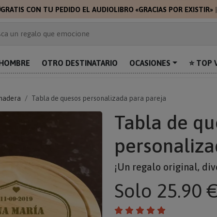

GRATIS CON TU PEDIDO EL AUDIOLIBRO «GRACIAS POR EXISTIR»
 de 2.000 ideas de regalo
ca un regalo que emocione
prende con algo único
uentra el regalo perfecto para mamá
HOMBRE
OTRO DESTINATARIO
OCASIONES
⭐ TOP 
alos personalizados para sorprender
madera
Tabla de quesos personalizada para pareja
Tabla de qu
personaliza
¡Un regalo original, div
Solo
25.90 