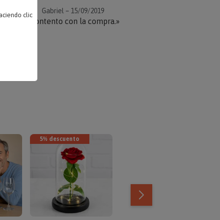
Gabriel – 15/09/2019
ciendo clic
«Contento con la compra.»
5% descuento
5% descuento