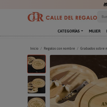

Más
Bus
Sor
Enc
CATEGORÍAS
MUJER
Reg
Inicio
Regalos con nombre
Grabados sobre 