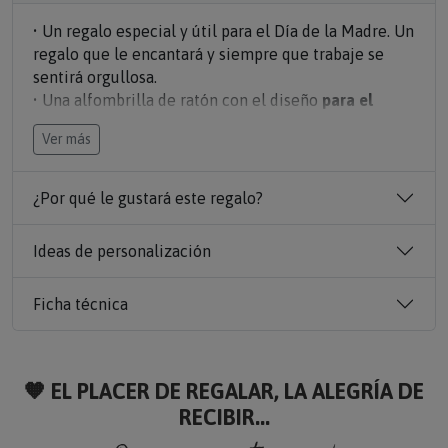
• Un regalo especial y útil para el Día de la Madre. Un
regalo que le encantará y siempre que trabaje se
sentirá orgullosa.
• Una alfombrilla de ratón con el diseño
para el
mejor equipo, para la mamá y sus pequeños
Ver más
personalizado con vuestros nombres.
• Elige la cantidad de hijos (para el número de puños)
y escribe los nombres. Y ya tendrás el mejor regalo
¿Por qué le gustará este regalo?
para mamá.
Ideas de personalización
Ficha técnica
🧡 EL PLACER DE REGALAR, LA ALEGRÍA DE
RECIBIR...