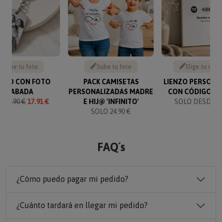
Sube tu foto
Sube tu foto
Elige tu canc
VERO CON FOTO
PACK CAMISETAS
LIENZO PERSONA
GRABADA
PERSONALIZADAS MADRE
CON CÓDIGO SP
O
19.90 €
17.91 €
E HIJ@ 'INFINITO'
SOLO DESDE 19
SOLO 24.90 €
FAQ´s
¿Cómo puedo pagar mi pedido?
¿Cuánto tardará en llegar mi pedido?