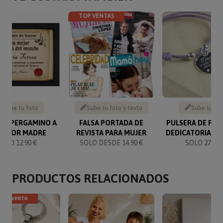
TOP VENTAS
Sube tu foto
Sube tu foto y texto
Sube tu fo
MA PERGAMINO A
FALSA PORTADA DE
PULSERA DE PLA
 MEJOR MADRE
REVISTA PARA MUJER
DEDICATORIA G
SOLO 12.90 €
SOLO DESDE 14.90 €
SOLO 27.90 
PRODUCTOS RELACIONADOS
descuento