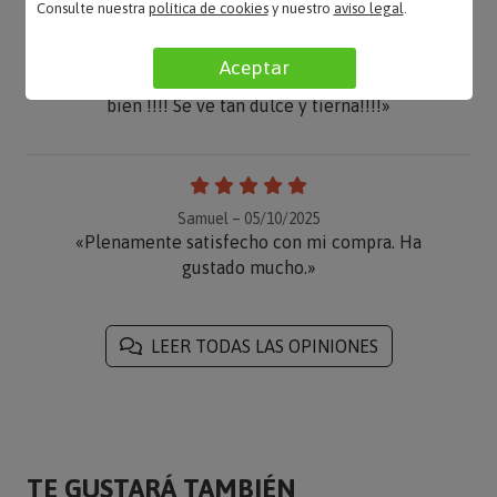
Consulte nuestra
política de cookies
y nuestro
aviso legal
.
Susana M. – 11/10/2025
Aceptar
«Acaba de llegarme mi pedido. Ha quedado muy
bien !!!! Se ve tan dulce y tierna!!!!»
Samuel – 05/10/2025
«Plenamente satisfecho con mi compra. Ha
gustado mucho.»
LEER TODAS LAS OPINIONES
TE GUSTARÁ TAMBIÉN