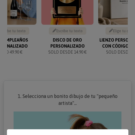
Escribe tu texto
Escribe tu texto
Elige tu canc
T CUMPLEAÑOS
DISCO DE ORO
LIENZO PERSONA
RSONALIZADO
PERSONALIZADO
CON CÓDIGO SP
SOLO 49.90 €
SOLO DESDE 14.90 €
SOLO DESDE 19
1. Selecciona un bonito dibujo de tu "pequeño
artista"...