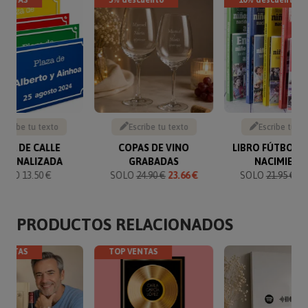
Escribe tu texto
Escribe tu texto
Escribe tu te
ACA DE CALLE
COPAS DE VINO
LIBRO FÚTBOL 
RSONALIZADA
GRABADAS
NACIMIENT
SOLO 13.50 €
SOLO
24.90 €
23.66 €
SOLO
21.95 €
19
PRODUCTOS RELACIONADOS
VENTAS
TOP VENTAS