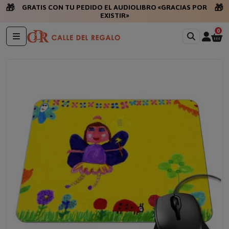
🎁
🎁
GR
0