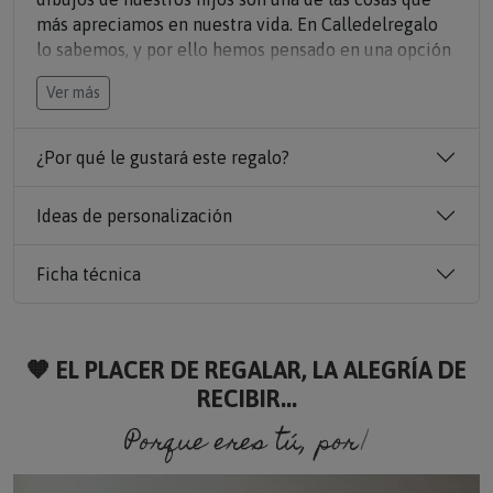
más apreciamos en nuestra vida. En Calledelregalo
lo sabemos, y por ello hemos pensado en una opción
para que puedas llevar siempre contigo los dibujos
Ver más
de tus hijos para que los disfrutes y presumas de
ellos. ¿Te imaginas la cara de ilusión de tu hijo al ver
que en la
alfombrilla de tu ratón lleva su dibujo
? ¡Le
¿Por qué le gustará este regalo?
encantará verlo en los objetos más cotidianos!
Ideas de personalización
Escanea o haz una fotografía del dibujo infantil que
quieras colocar sobre la alfombrilla, envíanoslo y
Ficha técnica
nosotros lo imprimiremos. ¡Tendrás un regalo
decorativo de lo más original!
El regalo perfecto para cumpleaños y navidad.
🧡 EL PLACER DE REGALAR, LA ALEGRÍA DE
RECIBIR...
Porque eres tú, porque soy yo.