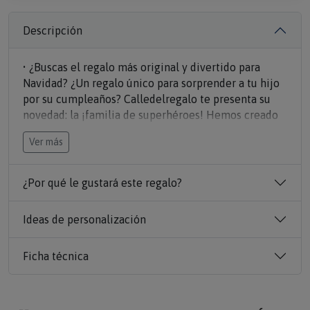
Descripción
• ¿Buscas el regalo más original y divertido para
Navidad? ¿Un regalo único para sorprender a tu hijo
por su cumpleaños? Calledelregalo te presenta su
novedad: la ¡familia de superhéroes! Hemos creado
el mejor regalo, la
alfombrilla Súper familia
Ver más
personalizada
.
• Una alfombrilla de ratón diseñada por ti,
con los
personajes que tú quieras para cada miembro de tu
¿Por qué le gustará este regalo?
familia y con su nombre debajo
Además, también
pondrás el
nombre de la familia al completo
.
Ideas de personalización
• Te encantará el regalo, tu familia convertida en la
familia súper héroe.
Ficha técnica