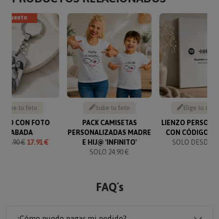
descuento
Sube tu foto
Sube tu foto
Elige tu canc
VERO CON FOTO
PACK CAMISETAS
LIENZO PERSONA
GRABADA
PERSONALIZADAS MADRE
CON CÓDIGO SP
O
19.90 €
17.91 €
E HIJ@ 'INFINITO'
SOLO DESDE 19
SOLO 24.90 €
FAQ´s
¿Cómo puedo pagar mi pedido?