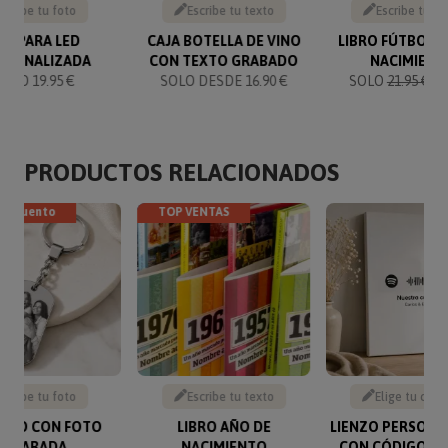
Sube tu foto
Escribe tu texto
Escribe tu te
ÁMPARA LED
CAJA BOTELLA DE VINO
LIBRO FÚTBOL 
RSONALIZADA
CON TEXTO GRABADO
NACIMIENT
SOLO 19.95 €
SOLO DESDE 16.90 €
SOLO
21.95 €
19
PRODUCTOS RELACIONADOS
descuento
TOP VENTAS
Sube tu foto
Escribe tu texto
Elige tu canc
VERO CON FOTO
LIBRO AÑO DE
LIENZO PERSONA
GRABADA
NACIMIENTO
CON CÓDIGO SP