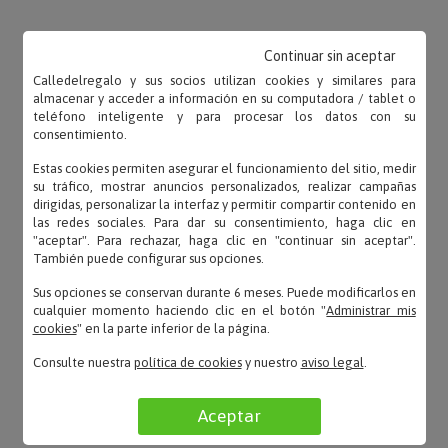
Continuar sin aceptar
OPINIONES
Calledelregalo y sus socios utilizan cookies y similares para
almacenar y acceder a información en su computadora / tablet o
teléfono inteligente y para procesar los datos con su
consentimiento.
Estas cookies permiten asegurar el funcionamiento del sitio, medir
su tráfico, mostrar anuncios personalizados, realizar campañas
MARTÍN – 02/11/2025
dirigidas, personalizar la interfaz y permitir compartir contenido en
«Satisfecho con la compra»
las redes sociales. Para dar su consentimiento, haga clic en
"aceptar". Para rechazar, haga clic en "continuar sin aceptar".
También puede configurar sus opciones.
Sus opciones se conservan durante 6 meses. Puede modificarlos en
cualquier momento haciendo clic en el botón "
Administrar mis
Sonia – 22/10/2025
cookies
" en la parte inferior de la página.
«Ha quedado muy bonita, es para un regalo. Espero
que guste.»
Consulte nuestra
política de cookies
y nuestro
aviso legal
.
Aceptar