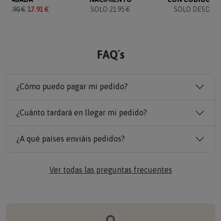
O
19.90 €
17.91 €
SOLO 21.95 €
SOLO DESDE 19
FAQ´s
¿Cómo puedo pagar mi pedido?
¿Cuánto tardará en llegar mi pedido?
¿A qué países enviáis pedidos?
Ver todas las preguntas frecuentes