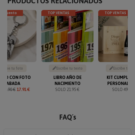
PRODUCTOS RELACIONADOS
descuento
TOP VENTAS
TOP VENTAS
Sube tu foto
Escribe tu texto
Escribe tu te
VERO CON FOTO
LIBRO AÑO DE
KIT CUMPLEA
GRABADA
NACIMIENTO
PERSONALIZ
O
19.90 €
17.91 €
SOLO 21.95 €
SOLO 49.90 
FAQ´s