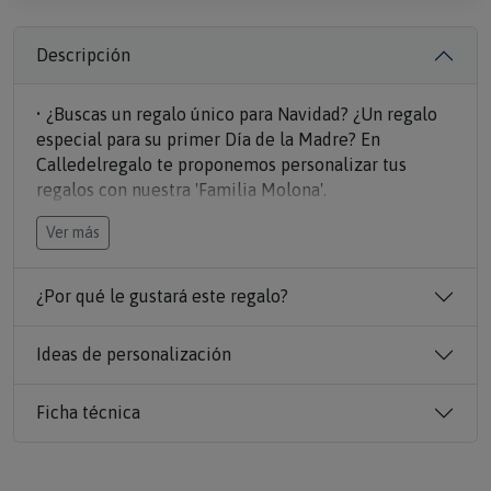
Descripción
• ¿Buscas un regalo único para Navidad? ¿Un regalo
especial para su primer Día de la Madre? En
Calledelregalo te proponemos personalizar tus
regalos con nuestra 'Familia Molona'.
• Como el
bloc de notas de madera de bambú
Ver más
personalizado con la cara que tu elijas y su nombre
debajo.
• Un bloc de notas grabado para quien tu más
¿Por qué le gustará este regalo?
quieres.
Ideas de personalización
Ficha técnica