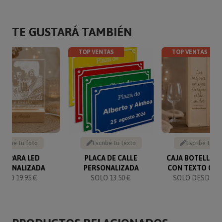
TE GUSTARÁ TAMBIÉN
TOP VENTAS
TOP VENTAS
Sube tu foto
Escribe tu texto
Escribe tu te
ÁMPARA LED
PLACA DE CALLE
CAJA BOTELLA D
RSONALIZADA
PERSONALIZADA
CON TEXTO GR
SOLO 19.95 €
SOLO 13.50 €
SOLO DESDE 16