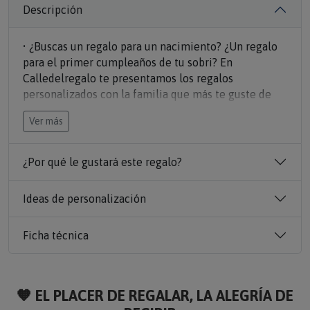
Descripción
• ¿Buscas un regalo para un nacimiento? ¿Un regalo
para el primer cumpleaños de tu sobri? En
Calledelregalo te presentamos los regalos
personalizados con la familia que más te guste de
avatares: Playmobil, Monster, Best family... ¡Son súper
Ver más
divertidas!
• Un regalazo puede ser el body de
100% algodón
personalizado.
¿Por qué le gustará este regalo?
• Diseña el body a tu gusto, elige la familia que más
te guste,
elige los personajes que tú quieras para
Ideas de personalización
cada miembro de tu familia y pon su nombre debajo
Además, también pondrás el
nombre de la familia al
Ficha técnica
completo
.
🧡 EL PLACER DE REGALAR, LA ALEGRÍA DE