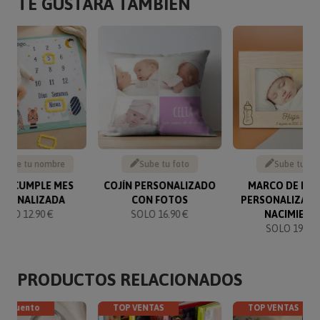
TE GUSTARÁ TAMBIÉN
scribe tu nombre
Sube tu foto
Sube tu fo
TA CUMPLE MES
COJÍN PERSONALIZADO
MARCO DE MA
RSONALIZADA
CON FOTOS
PERSONALIZADO
SOLO 12.90 €
SOLO 16.90 €
NACIMIENT
SOLO 19.90 
PRODUCTOS RELACIONADOS
descuento
TOP VENTAS
TOP VENTAS