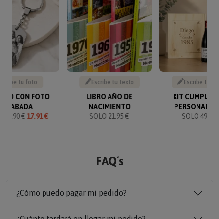
Sube tu foto
Escribe tu texto
Escribe tu te
VERO CON FOTO
LIBRO AÑO DE
KIT CUMPLEA
GRABADA
NACIMIENTO
PERSONALIZ
O
19.90 €
17.91 €
SOLO 21.95 €
SOLO 49.90 
FAQ´s
¿Cómo puedo pagar mi pedido?
¿Cuánto tardará en llegar mi pedido?