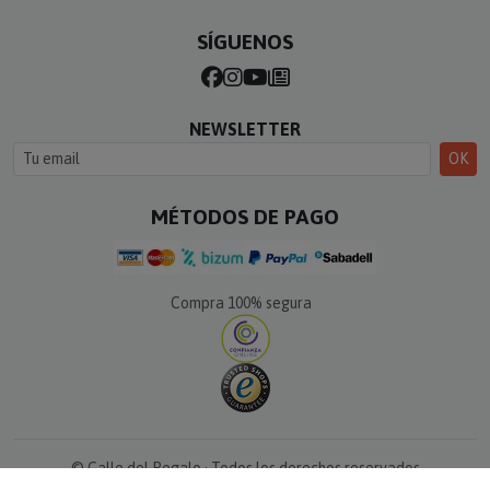
SÍGUENOS
NEWSLETTER
OK
MÉTODOS DE PAGO
Compra 100% segura
© Calle del Regalo · Todos los derechos reservados