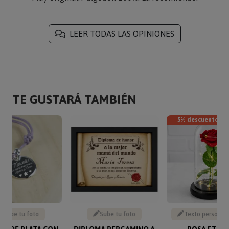
«Muy original.Y algodón 100%. La recomiendo.»
LEER TODAS LAS OPINIONES
TE GUSTARÁ TAMBIÉN
5% descuento
Sube tu foto
Sube tu foto
Texto personal