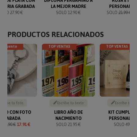
RA DE PLATA CON
DIPLOMA PERGAMINO A
ROSA ETER
ATORIA GRABADA
LA MEJOR MADRE
PERSONALIZ
SOLO 27.90 €
SOLO 12.90 €
SOLO
21.99 €
20
PRODUCTOS RELACIONADOS
descuento
TOP VENTAS
TOP VENTAS
Sube tu foto
Escribe tu texto
Escribe tu te
VERO CON FOTO
LIBRO AÑO DE
KIT CUMPLEA
GRABADA
NACIMIENTO
PERSONALIZ
O
19.90 €
17.91 €
SOLO 21.95 €
SOLO 49.90 