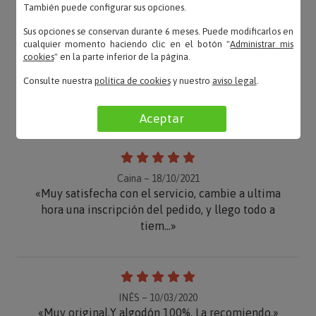
También puede configurar sus opciones.
OPINIONES
Sus opciones se conservan durante 6 meses. Puede modificarlos en
cualquier momento haciendo clic en el botón "
Administrar mis
cookies
" en la parte inferior de la página.
Consulte nuestra
política de cookies
y nuestro
aviso legal
.
Lamami – 27/12/2021
«Me ha gustado mucho»
Aceptar
Caina – 18/10/2021
«Muy satisfecha con el servicio, cambie a ultima
hora una inscripción del pedido, y llego todo a
tiem...»
INÉS – 10/03/2020