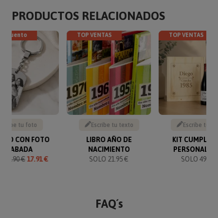
PRODUCTOS RELACIONADOS
descuento
TOP VENTAS
TOP VENTAS
Sube tu foto
Escribe tu texto
Escribe tu te
VERO CON FOTO
LIBRO AÑO DE
KIT CUMPLEA
GRABADA
NACIMIENTO
PERSONALIZ
O
19.90 €
17.91 €
SOLO 21.95 €
SOLO 49.90 
FAQ´s