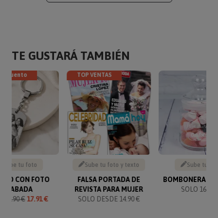
TE GUSTARÁ TAMBIÉN
descuento
TOP VENTAS
Sube tu foto
Sube tu foto y texto
Sube tu fo
VERO CON FOTO
FALSA PORTADA DE
BOMBONERA GR
GRABADA
REVISTA PARA MUJER
SOLO 16.90 
O
19.90 €
17.91 €
SOLO DESDE 14.90 €