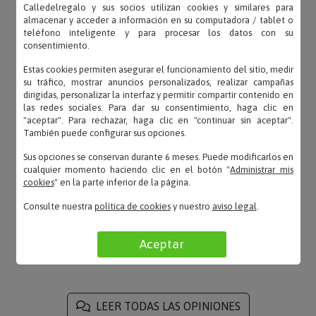
Calledelregalo y sus socios utilizan cookies y similares para
almacenar y acceder a información en su computadora / tablet o
teléfono inteligente y para procesar los datos con su
consentimiento.
Clara – 02/12/2022
«Entrega rápida, buen producto.»
Estas cookies permiten asegurar el funcionamiento del sitio, medir
su tráfico, mostrar anuncios personalizados, realizar campañas
dirigidas, personalizar la interfaz y permitir compartir contenido en
las redes sociales. Para dar su consentimiento, haga clic en
"aceptar". Para rechazar, haga clic en "continuar sin aceptar".
También puede configurar sus opciones.
Mika – 18/02/2022
«Servicio ireprochable, como siempre. Productos
Sus opciones se conservan durante 6 meses. Puede modificarlos en
de calidad y entrega de un dia para otro.»
cualquier momento haciendo clic en el botón "
Administrar mis
cookies
" en la parte inferior de la página.
Consulte nuestra
política de cookies
y nuestro
aviso legal
.
Carolina – 29/12/2018
Aceptar
«Queda muy bonita, la recomiendo totalmente.»
LEER TODAS LAS OPINIONES