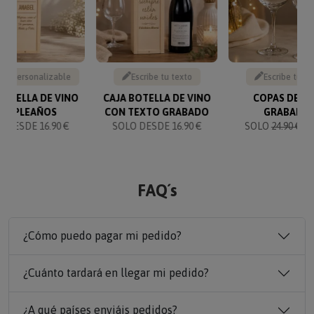
to personalizable
Escribe tu texto
Escribe tu te
BOTELLA DE VINO
CAJA BOTELLA DE VINO
COPAS DE V
UMPLEAÑOS
CON TEXTO GRABADO
GRABADA
 DESDE 16.90 €
SOLO DESDE 16.90 €
SOLO
24.90 €
23
FAQ´s
¿Cómo puedo pagar mi pedido?
¿Cuánto tardará en llegar mi pedido?
¿A qué países enviáis pedidos?