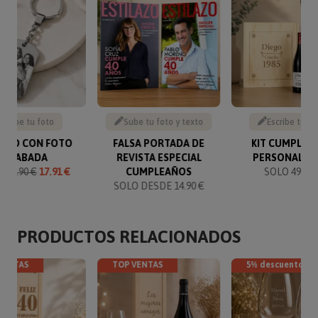
Sube tu foto
Sube tu foto y texto
Escribe tu te
VERO CON FOTO
FALSA PORTADA DE
KIT CUMPLEA
GRABADA
REVISTA ESPECIAL
PERSONALIZ
O
19.90 €
17.91 €
CUMPLEAÑOS
SOLO 49.90 
SOLO DESDE 14.90 €
PRODUCTOS RELACIONADOS
VENTAS
TOP VENTAS
5% descuento