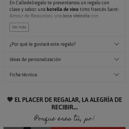
En Calledelregalo te presentamos un regalo con
clase y sabor: una
botella de vino
tinto francés Saint-
Amour de Beaujolais, una
joya vinícola
con
denominación de origen, procedente de la
Ver más
prestigiosa región de Saint-Amour.
El regalo se completa con una etiqueta
¿Por qué le gustará este regalo?
personalizada con el nombre del destinatario, su año
de nacimiento y una dedicatoria especial,
Ideas de personalización
convirtiéndola en un regalo elegante, exclusivo y
con un toque muy personal.
Ficha técnica
Además, la botella se entrega en un estuche
perfecto para regalo, o si lo prefieres, puedes elegir
un estuche de madera grabado, para una
presentación aún más distinguida. 🍇✨
🧡 EL PLACER DE REGALAR, LA ALEGRÍA DE
RECIBIR...
Porque eres tú, porque soy