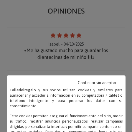
OPINIONES
Isabel – 04/10/2025
«Me ha gustado mucho para guardar los
dientecines de mi niño!!!!»
Continuar sin aceptar
Raquel – 02/10/2025
Calledelregalo y sus socios utilizan cookies y similares para
«Estupendo para tener localizados las piezas
almacenar y acceder a información en su computadora / tablet o
dentales de los más peques, como el mio. Tamaño
teléfono inteligente y para procesar los datos con su
consentimiento.
adecuado...»
Estas cookies permiten asegurar el funcionamiento del sitio, medir
su tráfico, mostrar anuncios personalizados, realizar campañas
dirigidas, personalizar la interfaz y permitir compartir contenido en
las redes sociales. Para dar su consentimiento, haga clic en