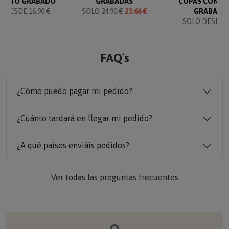
TEXTO GRABADO
GRABADAS
COPAS CON T
 DESDE 16.90 €
SOLO
24.90 €
23.66 €
GRABADO
SOLO DESDE 6
FAQ´s
¿Cómo puedo pagar mi pedido?
¿Cuánto tardará en llegar mi pedido?
¿A qué países enviáis pedidos?
Ver todas las preguntas frecuentes