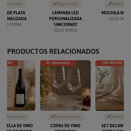
Sube tu foto
Sube tu foto
Sube tu fo
UZ DE PLATA
LÁMPARA LED
MOCHILA BOR
RSONALIZADA
PERSONALIZADA
SOLO 34.90 
SOLO 19.90 €
'UNICORNIO'
SOLO 19.95 €
PRODUCTOS RELACIONADOS
VENTAS
5% descuento
TOP VENTAS
Escribe tu texto
Escribe tu texto
Graba tu te
BOTELLA DE VINO
COPAS DE VINO
SET DECANTAD