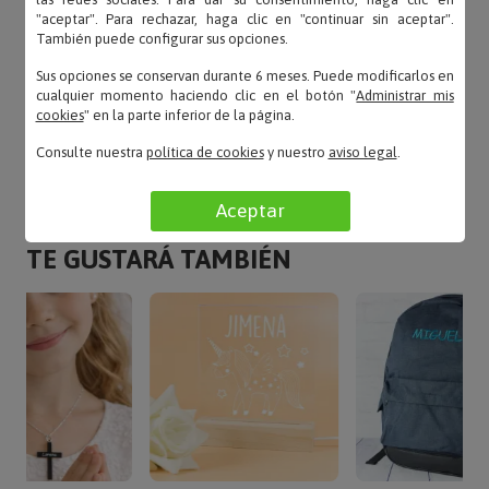
Antonin – 02/10/2025
"aceptar". Para rechazar, haga clic en "continuar sin aceptar".
También puede configurar sus opciones.
«Genial y un recuerdo para siempre….contenta!!!!»
Sus opciones se conservan durante 6 meses. Puede modificarlos en
cualquier momento haciendo clic en el botón "
Administrar mis
cookies
" en la parte inferior de la página.
LEER TODAS LAS OPINIONES
Consulte nuestra
política de cookies
y nuestro
aviso legal
.
Aceptar
TE GUSTARÁ TAMBIÉN