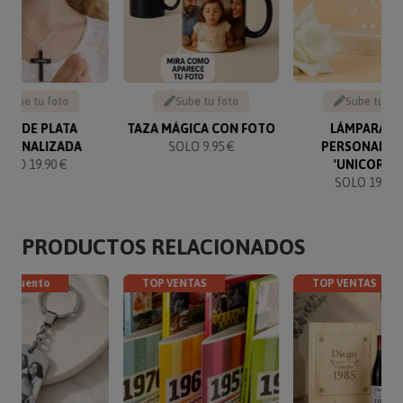
Sube tu foto
Sube tu foto
Sube tu fo
UZ DE PLATA
TAZA MÁGICA CON FOTO
LÁMPARA L
RSONALIZADA
SOLO 9.95 €
PERSONALIZ
SOLO 19.90 €
'UNICORNIO
SOLO 19.95 
PRODUCTOS RELACIONADOS
descuento
TOP VENTAS
TOP VENTAS