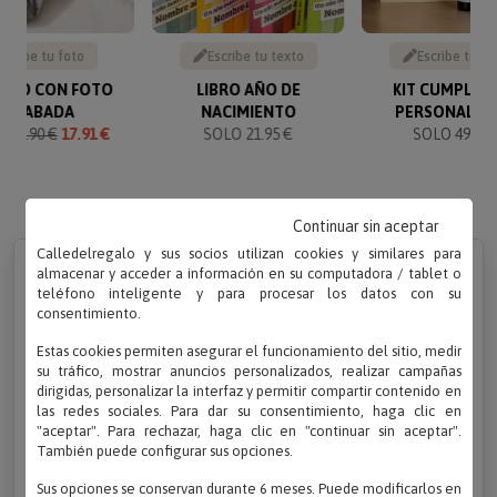
Sube tu foto
Escribe tu texto
Escribe tu te
VERO CON FOTO
LIBRO AÑO DE
KIT CUMPLEA
GRABADA
NACIMIENTO
PERSONALIZ
O
19.90 €
17.91 €
SOLO 21.95 €
SOLO 49.90 
Continuar sin aceptar
Calledelregalo y sus socios utilizan cookies y similares para
almacenar y acceder a información en su computadora / tablet o
1. Selecciona un bonito dibujo de tu "pequeño
teléfono inteligente y para procesar los datos con su
artista"...
consentimiento.
Estas cookies permiten asegurar el funcionamiento del sitio, medir
su tráfico, mostrar anuncios personalizados, realizar campañas
dirigidas, personalizar la interfaz y permitir compartir contenido en
las redes sociales. Para dar su consentimiento, haga clic en
"aceptar". Para rechazar, haga clic en "continuar sin aceptar".
También puede configurar sus opciones.
Sus opciones se conservan durante 6 meses. Puede modificarlos en