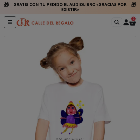
🎁
🎁
G
0