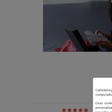
Calledelreg
computadora
Estas cook
personaliza