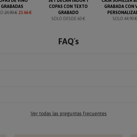
OPAS DE VINO
SET DECANTADOR Y
CAJA SUMILLER 
GRABADAS
COPAS CON TEXTO
GRABADA CON 
LO
24.90 €
23.66 €
GRABADO
PERSONALIZA
SOLO DESDE 60 €
SOLO 44.90 
FAQ´s
Ver todas las preguntas frecuentes