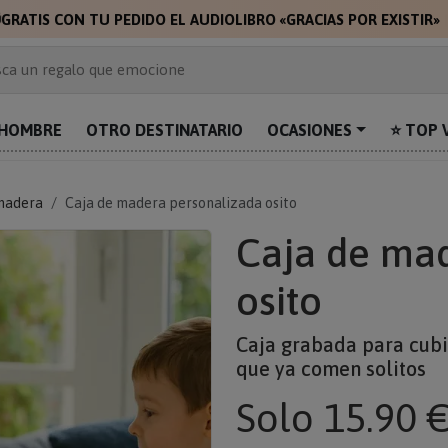

GRATIS CON TU PEDIDO EL AUDIOLIBRO «GRACIAS POR EXISTIR»
 de 2.000 ideas de regalo
ca un regalo que emocione
prende con algo único
uentra el regalo perfecto para mamá
HOMBRE
OTRO DESTINATARIO
OCASIONES
⭐ TOP 
alos personalizados para sorprender
madera
Caja de madera personalizada osito
Caja de ma
osito
Caja grabada para cubie
que ya comen solitos
Solo
15.90 