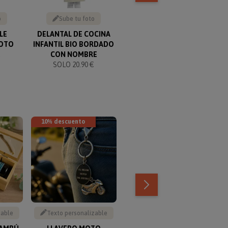
o
Sube tu foto
Sube tu foto
LE
DELANTAL DE COCINA
TAZA MÁGICA CON FOTO
C
FOTO
INFANTIL BIO BORDADO
SOLO 9.95 €
€
CON NOMBRE
SOLO 20.90 €
10% descuento
TOP VENTAS
zable
Texto personalizable
Escribe tu texto