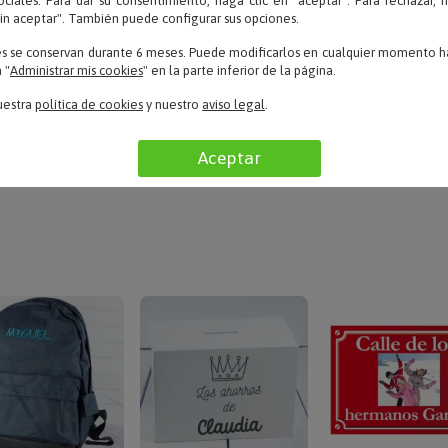
ociales. Para dar su consentimiento, haga clic en "aceptar". Para rechazar, 
sin aceptar". También puede configurar sus opciones.
Maya – 10/07/2019
«Divertida y bonita»
es se conservan durante 6 meses. Puede modificarlos en cualquier momento ha
 "
Administrar mis cookies
" en la parte inferior de la página.
uestra
política de cookies
y nuestro
aviso legal
.
LEER TODAS LAS OPINIONES
Aceptar