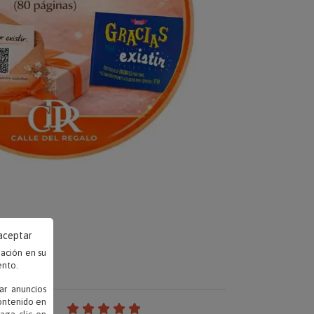
 aceptar
mación en su
ento.
ar anuncios
contenido en