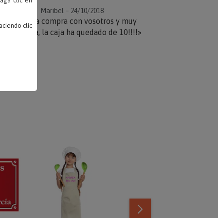
haga clic en
Maribel – 24/10/2018
«Primera compra con vosotros y muy
ciendo clic
satisfecha, la caja ha quedado de 10!!!!»