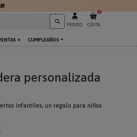
🎁
0
MI
MI
PEDIDO
CESTA
VENTAS ⭐
CUMPLEAÑOS
dera personalizada
rtos infantiles, un regalo para niños
€