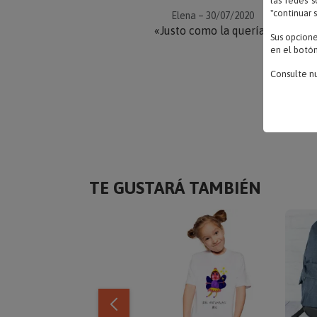
las redes s
"continuar 
Elena – 30/07/2020
«Justo como la quería»
Sus opcion
en el botón
Consulte n
TE GUSTARÁ TAMBIÉN