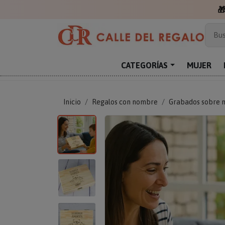

Más
Bus
Sor
Enc
CATEGORÍAS
MUJER
Reg
Inicio
Regalos con nombre
Grabados sobre 