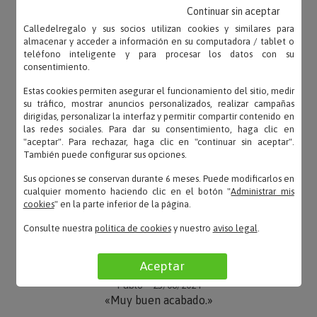
Continuar sin aceptar
OPINIONES
Calledelregalo y sus socios utilizan cookies y similares para
almacenar y acceder a información en su computadora / tablet o
teléfono inteligente y para procesar los datos con su
consentimiento.
Estas cookies permiten asegurar el funcionamiento del sitio, medir
su tráfico, mostrar anuncios personalizados, realizar campañas
Natalia – 01/08/2024
dirigidas, personalizar la interfaz y permitir compartir contenido en
«A mi madre le ha gustado mucho!!»
las redes sociales. Para dar su consentimiento, haga clic en
"aceptar". Para rechazar, haga clic en "continuar sin aceptar".
También puede configurar sus opciones.
Sus opciones se conservan durante 6 meses. Puede modificarlos en
cualquier momento haciendo clic en el botón "
Administrar mis
Carmen – 29/07/2024
cookies
" en la parte inferior de la página.
«Me ha encantado el diseño.»
Consulte nuestra
política de cookies
y nuestro
aviso legal
.
Aceptar
Pablo – 23/06/2024
«Muy buen acabado.»