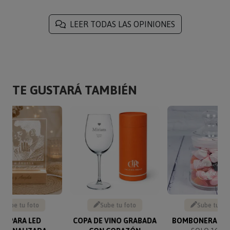
LEER TODAS LAS OPINIONES
TE GUSTARÁ TAMBIÉN
Sube tu foto
Sube tu foto
Sube tu fo
ÁMPARA LED
COPA DE VINO GRABADA
BOMBONERA GR