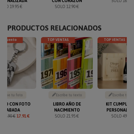
RSONALIZADA
CON CORAZÓN
SOLO 16.90 
SOLO 19.95 €
SOLO 12.90 €
PRODUCTOS RELACIONADOS
descuento
TOP VENTAS
TOP VENTAS
Sube tu foto
Escribe tu texto
Escribe tu te
VERO CON FOTO
LIBRO AÑO DE
KIT CUMPLEA
GRABADA
NACIMIENTO
PERSONALIZ
O
19.90 €
17.91 €
SOLO 21.95 €
SOLO 49.90 