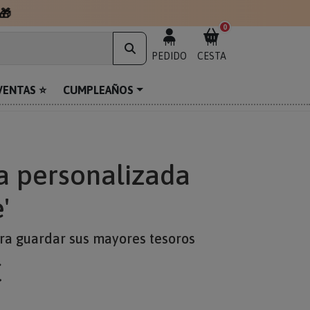
🎁
0
MI
MI
PEDIDO
CESTA
VENTAS ⭐
CUMPLEAÑOS
a personalizada
'
ra guardar sus mayores tesoros
€