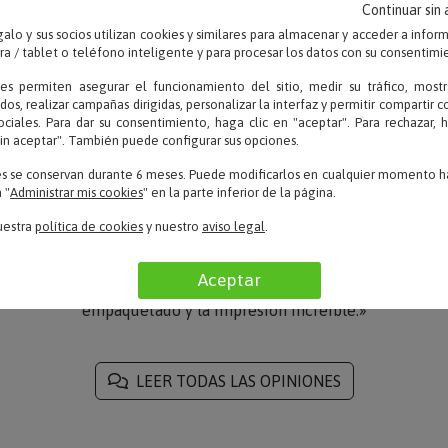
Continuar sin
alo y sus socios utilizan cookies y similares para almacenar y acceder a infor
 / tablet o teléfono inteligente y para procesar los datos con su consentimi
ies permiten asegurar el funcionamiento del sitio, medir su tráfico, mostr
dos, realizar campañas dirigidas, personalizar la interfaz y permitir compartir 
ociales. Para dar su consentimiento, haga clic en "aceptar". Para rechazar, 
OPINIONES
sin aceptar". También puede configurar sus opciones.
es se conservan durante 6 meses. Puede modificarlos en cualquier momento ha
 "
Administrar mis cookies
" en la parte inferior de la página.
uestra
política de cookies
y nuestro
aviso legal
.
Cristina – 16/06/2024
Aceptar
«La caja perfecta, todo muy bien
empaquetado y la impresión increíble.»
LEER TODAS LAS OPINIONES