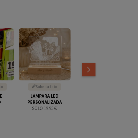
TOP VENTAS
to
Sube tu foto
Escribe tu texto
E
LÁMPARA LED
KIT CUMPLEAÑOS
L
O
PERSONALIZADA
PERSONALIZADO
€
SOLO 19.95 €
SOLO 49.90 €