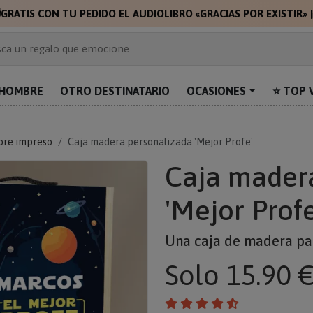

GRATIS CON TU PEDIDO EL AUDIOLIBRO «GRACIAS POR EXISTIR»
 de 2.000 ideas de regalo
ca un regalo que emocione
prende con algo único
uentra el regalo perfecto para mamá
HOMBRE
OTRO DESTINATARIO
OCASIONES
⭐ TOP 
alos personalizados para sorprender
bre impreso
Caja madera personalizada 'Mejor Profe'
Caja mader
'Mejor Profe
Una caja de madera pa
Solo
15.90 