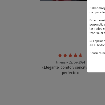
Calledelreg
computadora
Estas cook
personaliza
las redes s
"continuar 
Sus opcion
en el botón
Consulte n
Jimena – 22/06/2024
«Elegante, bonito y sencillo. Todo
perfecto.»