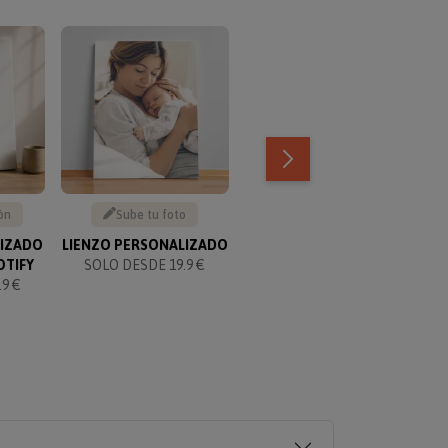
TOP VENTAS
ón
Sube tu foto
Texto personalizable
LIZADO
LIENZO PERSONALIZADO
KIT PARA PAREJAS
OTIFY
SOLO DESDE 19.9 €
PERSONALIZADO
9 €
SOLO 49.90 €