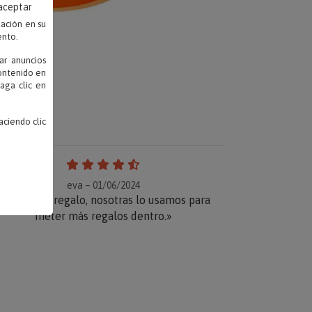
 aceptar
mación en su
ento.
ar anuncios
contenido en
haga clic en
ciendo clic
eva – 01/06/2024
«Ideal para regalo, nosotras lo usamos para
meter más regalos dentro.»