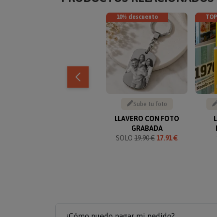
10% descuento
TOP
Sube tu foto
LLAVERO CON FOTO
GRABADA
SOLO
19.90 €
17.91 €
¿Cómo puedo pagar mi pedido?