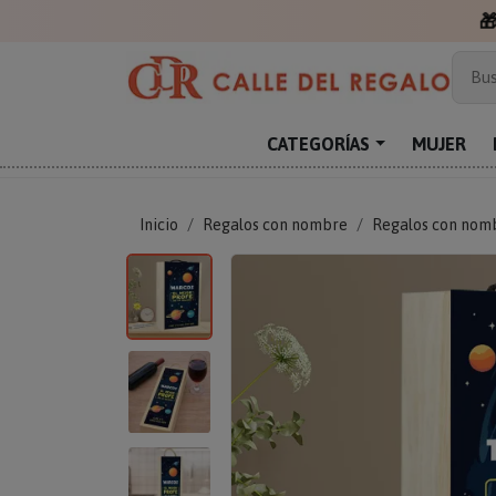

Más
Bus
Sor
Enc
CATEGORÍAS
MUJER
Reg
Inicio
Regalos con nombre
Regalos con nom