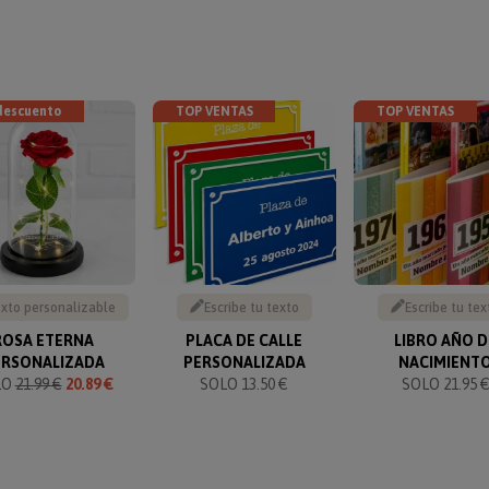
descuento
TOP VENTAS
TOP VENTAS
xto personalizable
Escribe tu texto
Escribe tu tex
ROSA ETERNA
PLACA DE CALLE
LIBRO AÑO D
ERSONALIZADA
PERSONALIZADA
NACIMIENT
LO
21.99 €
20.89 €
SOLO 13.50 €
SOLO 21.95 