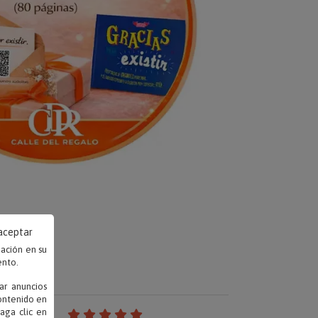
 aceptar
mación en su
ento.
ar anuncios
contenido en
haga clic en