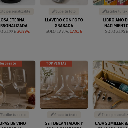
xto personalizable
Sube tu foto
Escribe tu tex
ROSA ETERNA
LLAVERO CON FOTO
LIBRO AÑO D
ERSONALIZADA
GRABADA
NACIMIENT
LO
21.99 €
20.89 €
SOLO
19.90 €
17.91 €
SOLO 21.95 
descuento
TOP VENTAS
Escribe tu texto
Graba tu texto
Texto personali
OPAS DE VINO
SET DECANTADOR Y
CAJA SUMILLER 