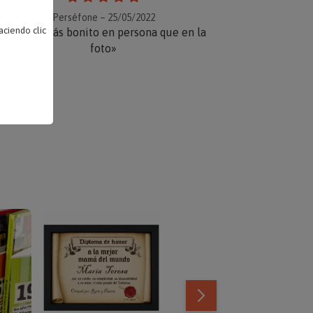
Perséfone – 25/05/2022
ciendo clic
«Mucho más bonito en persona que en la
foto»