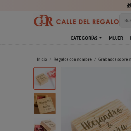

Más
Bus
Sor
Enc
CATEGORÍAS
MUJER
Reg
Inicio
Regalos con nombre
Grabados sobre 