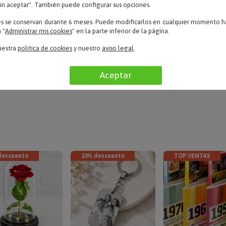
sin aceptar". También puede configurar sus opciones.
Erika – 11/10/2022
es se conservan durante 6 meses. Puede modificarlos en cualquier momento ha
r
«Muy bueno.»
 "
Administrar mis cookies
" en la parte inferior de la página.
uestra
política de cookies
y nuestro
aviso legal
.
LEER TODAS LAS OPINIONES
Aceptar
descuento
10% descuento
TOP VENTAS