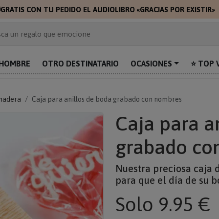

GRATIS CON TU PEDIDO EL AUDIOLIBRO «GRACIAS POR EXISTIR»
 de 2.000 ideas de regalo
ca un regalo que emocione
prende con algo único
uentra el regalo perfecto para mamá
HOMBRE
OTRO DESTINATARIO
OCASIONES
⭐ TOP 
alos personalizados para sorprender
madera
Caja para anillos de boda grabado con nombres
Caja para a
grabado co
Nuestra preciosa caja d
para que el día de su 
Solo
9.95 €