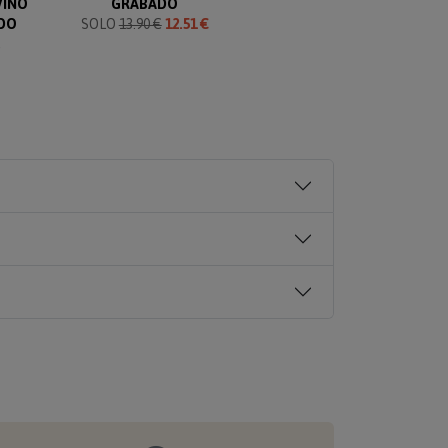
VINO
GRABADO
SELLO GRABADO
G
DO
SOLO
13.90 €
12.51 €
SOLO 14.90 €
€