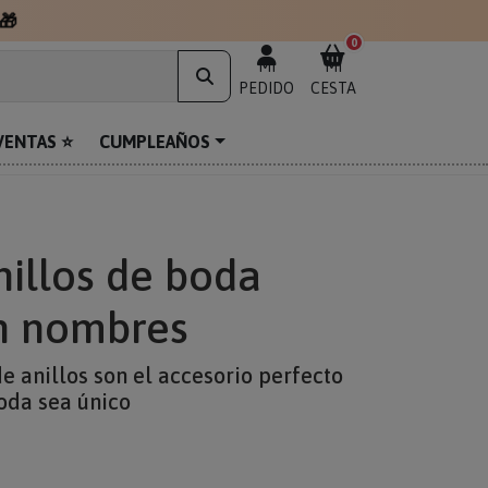
🎁
0
MI
MI
PEDIDO
CESTA
VENTAS ⭐
CUMPLEAÑOS
nillos de boda
n nombres
e anillos son el accesorio perfecto
boda sea único