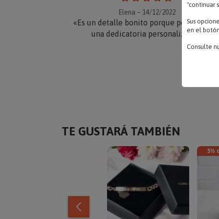
"continuar 
Elena – 14/12/2022
Sus opcion
«Es un detalle bonito porque perite pone
en el botón
una dedicatoria personalizada.»
Consulte n
TE GUSTARÁ TAMBIÉN
5% 