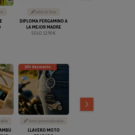
to
Sube tu foto
Sube tu foto
E
DIPLOMA PERGAMINO A
BOMBONERA GRABADA
O
LA MEJOR MADRE
SOLO 16.90 €
€
SOLO 12.90 €
10% descuento
TOP VENTAS
zable
Texto personalizable
Escribe tu texto
BAMBÚ
LLAVERO MOTO
JARRA DE CERVEZA CON