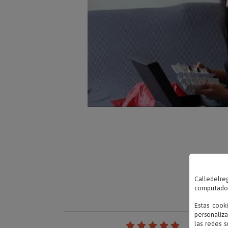
Calledelreg
computadora
Estas cook
personaliza
las redes s