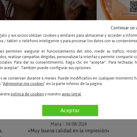
Continuar sin
alo y sus socios utilizan cookies y similares para almacenar y acceder a infor
 / tablet o teléfono inteligente y para procesar los datos con su consentimi
ies permiten asegurar el funcionamiento del sitio, medir su tráfico, mostr
dos, realizar campañas dirigidas, personalizar la interfaz y permitir compartir 
ociales. Para dar su consentimiento, haga clic en "aceptar". Para rechazar, 
sin aceptar". También puede configurar sus opciones.
es se conservan durante 6 meses. Puede modificarlos en cualquier momento ha
 "
Administrar mis cookies
" en la parte inferior de la página.
OPINIONES
uestra
política de cookies
y nuestro
aviso legal
.
Aceptar
Maria – 04/08/2024
s.
«Muy buena calidad en la impresión»