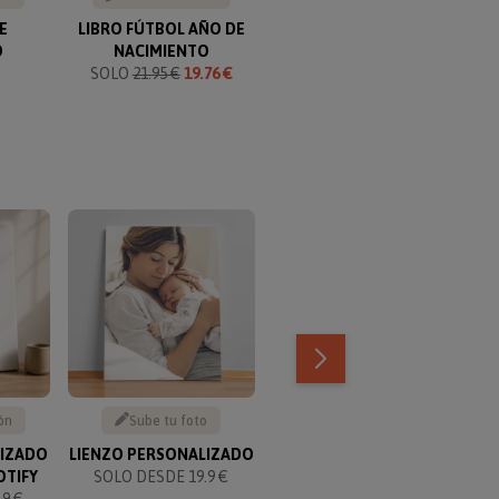
E
LIBRO FÚTBOL AÑO DE
PLACA DE CALLE
C
O
NACIMIENTO
PERSONALIZADA
C
€
SOLO
21.95 €
19.76 €
SOLO 13.50 €
TOP VENTAS
ón
Sube tu foto
Texto personalizable
LIZADO
LIENZO PERSONALIZADO
KIT PARA PAREJAS
OTIFY
SOLO DESDE 19.9 €
PERSONALIZADO
9 €
SOLO 49.90 €