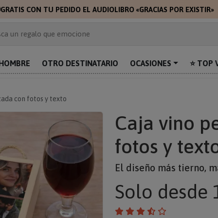

GRATIS CON TU PEDIDO EL AUDIOLIBRO «GRACIAS POR EXISTIR»
 de 2.000 ideas de regalo
ca un regalo que emocione
prende con algo único
uentra el regalo perfecto para mamá
HOMBRE
OTRO DESTINATARIO
OCASIONES
⭐ TOP 
alos personalizados para sorprender
zada con fotos y texto
Caja vino p
fotos y text
El diseño más tierno, m
Solo
desde 