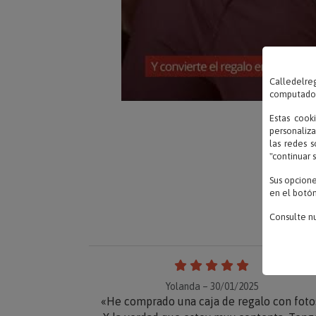
Calledelreg
computadora
Estas cook
personaliza
las redes s
"continuar 
Sus opcion
en el botón
Consulte n
Yolanda – 30/01/2025
«He comprado una caja de regalo con foto