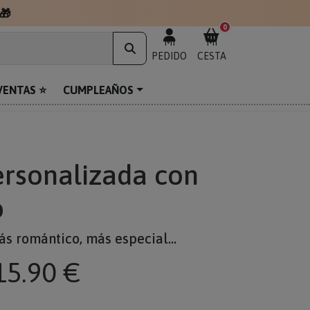
🎁
0
MI
MI
PEDIDO
CESTA
VENTAS ⭐
CUMPLEAÑOS
ersonalizada con
o
ás romántico, más especial...
15.90 €