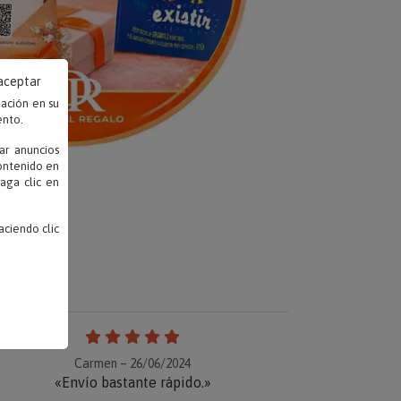
 aceptar
mación en su
ento.
ar anuncios
contenido en
haga clic en
ciendo clic
Carmen – 26/06/2024
«Envío bastante rápido.»