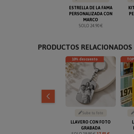
ESTRELLA DE LA FAMA
KI
PERSONALIZADA CON
P
MARCO
SOLO 24.90 €
PRODUCTOS RELACIONADOS
10% descuento
TOP
Sube tu foto
LLAVERO CON FOTO
GRABADA
SOLO
19.90 €
17.91 €