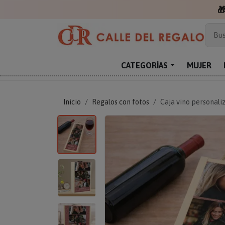

Más
Bus
Sor
Enc
CATEGORÍAS
MUJER
Reg
Inicio
Regalos con fotos
Caja vino personali