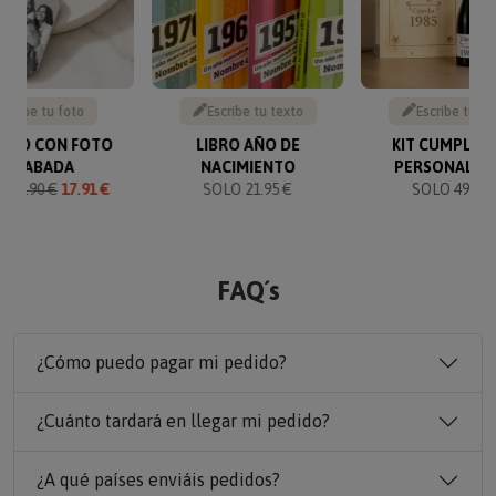
Sube tu foto
Escribe tu texto
Escribe tu te
VERO CON FOTO
LIBRO AÑO DE
KIT CUMPLEA
GRABADA
NACIMIENTO
PERSONALIZ
O
19.90 €
17.91 €
SOLO 21.95 €
SOLO 49.90 
FAQ´s
¿Cómo puedo pagar mi pedido?
¿Cuánto tardará en llegar mi pedido?
¿A qué países enviáis pedidos?