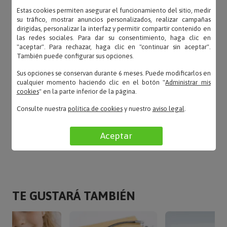
Estas cookies permiten asegurar el funcionamiento del sitio, medir
su tráfico, mostrar anuncios personalizados, realizar campañas
Maria – 12/01/2024
dirigidas, personalizar la interfaz y permitir compartir contenido en
«Muy buen producto.»
las redes sociales. Para dar su consentimiento, haga clic en
"aceptar". Para rechazar, haga clic en "continuar sin aceptar".
También puede configurar sus opciones.
Sus opciones se conservan durante 6 meses. Puede modificarlos en
cualquier momento haciendo clic en el botón "
Administrar mis
Carmen – 10/12/2023
cookies
" en la parte inferior de la página.
«El diseño es muy bonito.»
Consulte nuestra
política de cookies
y nuestro
aviso legal
.
LEER TODAS LAS OPINIONES
Aceptar
TE GUSTARÁ TAMBIÉN