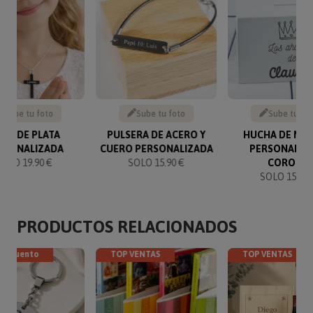
Sube tu foto
Sube tu foto
Sube tu fo
UZ DE PLATA
PULSERA DE ACERO Y
HUCHA DE MA
RSONALIZADA
CUERO PERSONALIZADA
PERSONALIZ
SOLO 19.90 €
SOLO 15.90 €
CORONA
SOLO 15.90 
PRODUCTOS RELACIONADOS
descuento
TOP VENTAS
TOP VENTAS