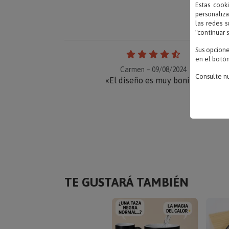
Estas cook
personaliza
las redes s
"continuar 
Sus opcion
en el botón
Carmen – 09/08/2024
Consulte n
«El diseño es muy bonito»
TE GUSTARÁ TAMBIÉN