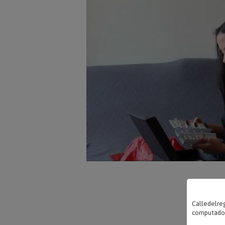
Calledelreg
computadora