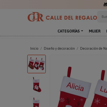

Más
Bus
Sor
Enc
CATEGORÍAS
MUJER
Reg
Inicio
Diseño y decoración
Decoración de N