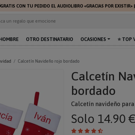

GRATIS CON TU PEDIDO EL AUDIOLIBRO «GRACIAS POR EXISTIR»
 de 2.000 ideas de regalo
ca un regalo que emocione
prende con algo único
uentra el regalo perfecto para mamá
HOMBRE
OTRO DESTINATARIO
OCASIONES
⭐ TOP 
alos personalizados para sorprender
avidad
Calcetín Navideño rojo bordado
Calcetín Na
bordado
Calcetín navideño para
Solo
14.90 