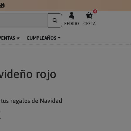
🎁
0
MI
MI
PEDIDO
CESTA
VENTAS ⭐
CUMPLEAÑOS
videño rojo
 tus regalos de Navidad
€