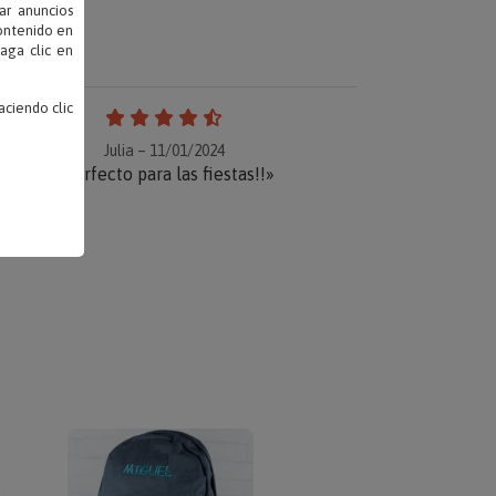
ar anuncios
contenido en
haga clic en
ciendo clic
Julia – 11/01/2024
«Perfecto para las fiestas!!»