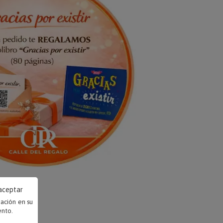
 aceptar
mación en su
ento.