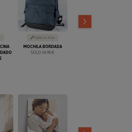
o
Sube tu foto
Sube el dibujo
OCINA
MOCHILA BORDADA
CAMISETA INFANTIL
ORDADO
SOLO 34.90 €
PERSONALIZADA CON EL
E
DIBUJO DE TU HIJO
€
SOLO 14.95 €
TOP VENTAS