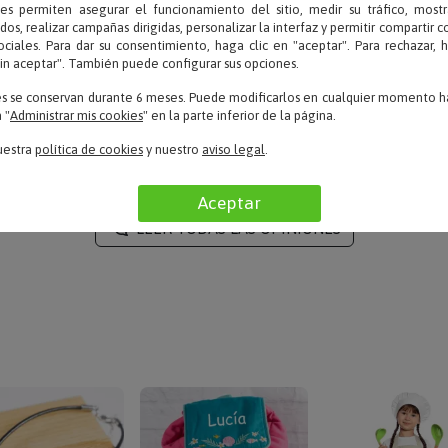
OPINIONES
ies permiten asegurar el funcionamiento del sitio, medir su tráfico, mostr
dos, realizar campañas dirigidas, personalizar la interfaz y permitir compartir 
ociales. Para dar su consentimiento, haga clic en "aceptar". Para rechazar, 
sin aceptar". También puede configurar sus opciones.
es se conservan durante 6 meses. Puede modificarlos en cualquier momento ha
 "
Administrar mis cookies
" en la parte inferior de la página.
Sara – 10/06/2024
uestra
política de cookies
y nuestro
aviso legal
.
«Buen servicio»
Aceptar
LEER TODAS LAS OPINIONES