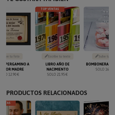
TOP VENTAS
Sube tu foto
Escribe tu texto
Sube tu fo
MA PERGAMINO A
LIBRO AÑO DE
BOMBONERA GR
 MEJOR MADRE
NACIMIENTO
SOLO 16.90 
SOLO 12.90 €
SOLO 21.95 €
PRODUCTOS RELACIONADOS
VENTAS