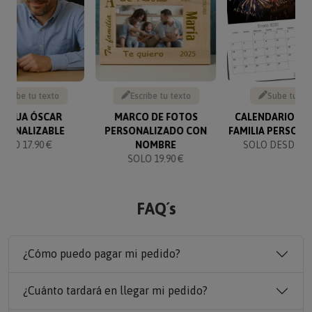
Escribe tu texto
Escribe tu texto
Sube tu fo
TATUA ÓSCAR
MARCO DE FOTOS
CALENDARIO NU
RSONALIZABLE
PERSONALIZADO CON
FAMILIA PERSON
SOLO 17.90 €
NOMBRE
SOLO DESDE 14
SOLO 19.90 €
FAQ´s
¿Cómo puedo pagar mi pedido?
¿Cuánto tardará en llegar mi pedido?