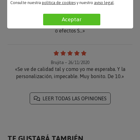
Consulte nuestra
política de cookies
y nuestro
aviso legal
.
Estrella – 17/12/2021
«Es rápido de elaborar, se podría mejorar
Aceptar
ofreciendo más opciones de muestra de imágenes
o efectos S...»
Brujita – 26/11/2020
«Se ve de calidad tal y como yo me esperaba. Y la
personalización, impecable. Muy bonito. De 10.»
LEER TODAS LAS OPINIONES
TE GUSTARÁ TAMBIÉN