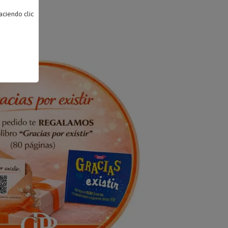
ciendo clic
BIR...