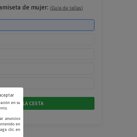
 camiseta de mujer:
(
Guía de tallas
)
 aceptar
mación en su
AÑADIR A LA CESTA
ento.
ar anuncios
contenido en
haga clic en