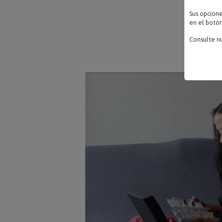
Sus opcion
🧡 EL
en el botón
Consulte n