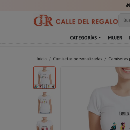

Más
Bus
Sor
Enc
CATEGORÍAS
MUJER
Reg
Inicio
Camisetas personalizadas
Camisetas 