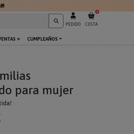
🎁
0
MI
MI
PEDIDO
CESTA
VENTAS ⭐
CUMPLEAÑOS
milias
do para mujer
tida!
€