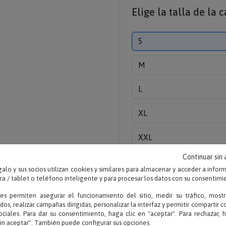
Elige la talla de la
S
M
L
XL
XXL
Continuar sin
alo y sus socios utilizan cookies y similares para almacenar y acceder a infor
 / tablet o teléfono inteligente y para procesar los datos con su consentimi
ies permiten asegurar el funcionamiento del sitio, medir su tráfico, mostr
dos, realizar campañas dirigidas, personalizar la interfaz y permitir compartir 
ociales. Para dar su consentimiento, haga clic en "aceptar". Para rechazar, 
sin aceptar". También puede configurar sus opciones.