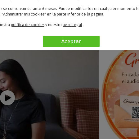
es se conservan durante 6 meses. Puede modificarlos en cualquier momento ha
 PLACER DE REGALAR, LA ALEGRÍA DE RECI
 "
Administrar mis cookies
" en la parte inferior de la página.
Porque eres tú, porque soy yo..
uestra
política de cookies
y nuestro
aviso legal
.
Aceptar