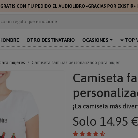

GRATIS CON TU PEDIDO EL AUDIOLIBRO «GRACIAS POR EXISTIR»
 de 2.000 ideas de regalo
ca un regalo que emocione
prende con algo único
uentra el regalo perfecto para mamá
HOMBRE
OTRO DESTINATARIO
OCASIONES
⭐ TOP 
alos personalizados para sorprender
para mujeres
Camiseta familias personalizado para mujer
Camiseta fa
personaliza
¡La camiseta más diver
Solo
14.95 