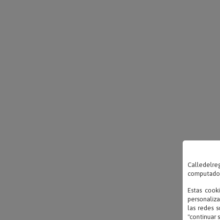
Calledelreg
computadora
Estas cook
personaliza
las redes s
"continuar 