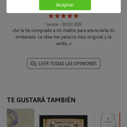
Aceptar
Susana – 10/03/2020
«Se la he comprado a mi madre para anunciarla mi
embarazo. La idea me pareció muy original y la
verda...»
LEER TODAS LAS OPINIONES
TE GUSTARÁ TAMBIÉN