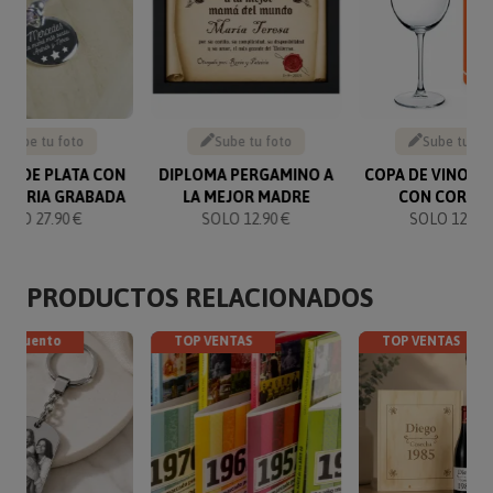
Sube tu foto
Sube tu foto
Sube tu fo
RA DE PLATA CON
DIPLOMA PERGAMINO A
COPA DE VINO G
ATORIA GRABADA
LA MEJOR MADRE
CON CORAZ
SOLO 27.90 €
SOLO 12.90 €
SOLO 12.90 
PRODUCTOS RELACIONADOS
descuento
TOP VENTAS
TOP VENTAS