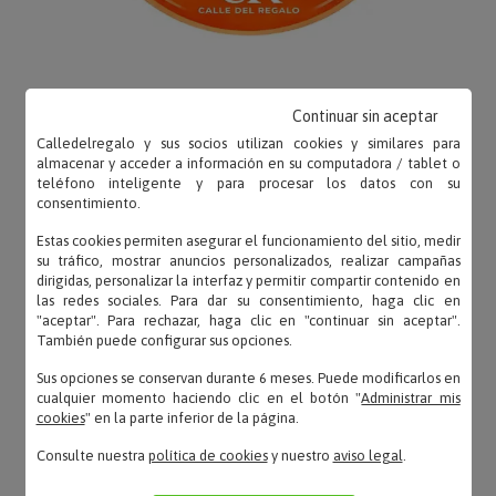
Continuar sin aceptar
Calledelregalo y sus socios utilizan cookies y similares para
OPINIONES
almacenar y acceder a información en su computadora / tablet o
teléfono inteligente y para procesar los datos con su
consentimiento.
Estas cookies permiten asegurar el funcionamiento del sitio, medir
su tráfico, mostrar anuncios personalizados, realizar campañas
dirigidas, personalizar la interfaz y permitir compartir contenido en
Gemita91 – 01/07/2020
las redes sociales. Para dar su consentimiento, haga clic en
«Calidad precio fantástico ,talla perfecta ,
"aceptar". Para rechazar, haga clic en "continuar sin aceptar".
También puede configurar sus opciones.
impresión de las letras muy buena . Repetiré»
Sus opciones se conservan durante 6 meses. Puede modificarlos en
cualquier momento haciendo clic en el botón "
Administrar mis
cookies
" en la parte inferior de la página.
Toñín – 10/03/2020
Consulte nuestra
política de cookies
y nuestro
aviso legal
.
«Algodón 100%»