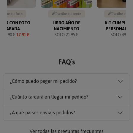
Sube tu foto
Escribe tu texto
Escribe tu te
VERO CON FOTO
LIBRO AÑO DE
KIT CUMPLEA
GRABADA
NACIMIENTO
PERSONALIZ
O
19.90 €
17.91 €
SOLO 21.95 €
SOLO 49.90 
FAQ´s
¿Cómo puedo pagar mi pedido?
¿Cuánto tardará en llegar mi pedido?
¿A qué países enviáis pedidos?
Ver todas las preguntas frecuentes